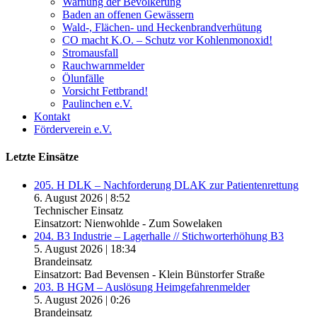
Warnung der Bevölkerung
Baden an offenen Gewässern
Wald-, Flächen- und Heckenbrandverhütung
CO macht K.O. – Schutz vor Kohlenmonoxid!
Stromausfall
Rauchwarnmelder
Ölunfälle
Vorsicht Fettbrand!
Paulinchen e.V.
Kontakt
Förderverein e.V.
Letzte Einsätze
205. H DLK – Nachforderung DLAK zur Patientenrettung
6. August 2026
|
8:52
Technischer Einsatz
Einsatzort: Nienwohlde - Zum Sowelaken
204. B3 Industrie – Lagerhalle // Stichworterhöhung B3
5. August 2026
|
18:34
Brandeinsatz
Einsatzort: Bad Bevensen - Klein Bünstorfer Straße
203. B HGM – Auslösung Heimgefahrenmelder
5. August 2026
|
0:26
Brandeinsatz