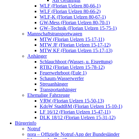
AB Gefahrgut
WLF (Florian Uelzen 80-66-1)
WLF (Florian Uelzen 80-66-2)
WLF-K (Florian Uelzen 80-67-1)
GW-Mess (Florian Uelzen 80-70-1)
GW–Technik (Florian Uelzen 15-75-1)
Mannschaftstransportwagen
MTW (Florian Uelzen 15-17-11)
MTW JF (Florian Uelzen 15-17-12)
MTW KF (Florian Uelzen 15-17-13)
Anhänger
Schlauchboot (Wasser- u. Eisrettung)
RTB2 (Florian Uelzen 15-78-12)
Feuerwehrboot (Eule 1)
Schaum-Wasserwerfer
Streuanhänger
Transportanhänger
Ehemalige Fahrzeuge
VRW (Florian Uelzen 15-50-13)
KdoW StadtBM (Florian Uelzen 15-10-1)
LF 16/12 (Florian Uelzen 15-47-11)
DLK 18/12 (Florian Uelzen 15-31-12)
Bürgerinfo
Notruf
nora – Offizielle Notruf-App der Bundesländer