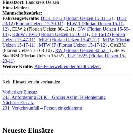
Einsatzort:
Landkreis Uelzen
Einsatzleiter:
Mannschaftsstärke:
Fahrzeuge/Kräfte:
DLK 18/12 (Florian Uelzen 15-31-12)
,
DLK
23/12 (Florian Uelzen 15-30-11)
,
ELW 1 (Florian Uelzen 15-11-
12)
, ELW 2 (Florian Uelzen 80-12-1)
,
GW (Florian Uelzen 15-59-
13)
,
KdoW / BvD (Florian Uelzen 15-10-11)
,
LF 16/12 (Florian
Uelzen 15-47-11)
,
MLF (Florian Uelzen 15-42-12)
,
MTW (Florian
Uelzen 15-17-11)
,
MTW JF (Florian Uelzen 15-17-12)
, OrtsBM
(Florian Uelzen 15-03-10)
,
RW (Florian Uelzen 80-52-1)
, stellv.
StadtBM (Florian Uelzen 15-02)
,
TLF 16/25 (Florian Uelzen 15-
23-11)
Weitere Kräfte:
Alle Feuerwehren der Stadt Uelzen
Kein Einsatzbericht vorhanden
Beitragsnavigation
Vorheriger
Vorheriger Einsatz
Einsatz:
243. Anforderung DLK – Großer Ast in Telefonleitung
Nächster
Nächster Einsatz
Einsatz:
291. Verkehrsunfall – Person eingeklemmt
Neueste Einsätze