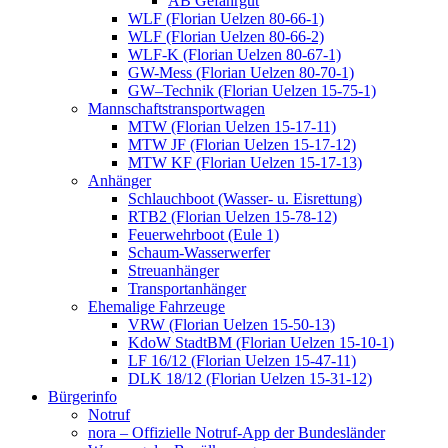
AB Gefahrgut
WLF (Florian Uelzen 80-66-1)
WLF (Florian Uelzen 80-66-2)
WLF-K (Florian Uelzen 80-67-1)
GW-Mess (Florian Uelzen 80-70-1)
GW–Technik (Florian Uelzen 15-75-1)
Mannschaftstransportwagen
MTW (Florian Uelzen 15-17-11)
MTW JF (Florian Uelzen 15-17-12)
MTW KF (Florian Uelzen 15-17-13)
Anhänger
Schlauchboot (Wasser- u. Eisrettung)
RTB2 (Florian Uelzen 15-78-12)
Feuerwehrboot (Eule 1)
Schaum-Wasserwerfer
Streuanhänger
Transportanhänger
Ehemalige Fahrzeuge
VRW (Florian Uelzen 15-50-13)
KdoW StadtBM (Florian Uelzen 15-10-1)
LF 16/12 (Florian Uelzen 15-47-11)
DLK 18/12 (Florian Uelzen 15-31-12)
Bürgerinfo
Notruf
nora – Offizielle Notruf-App der Bundesländer