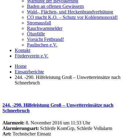
Warnung der Bevölkerung
Baden an offenen Gewässern
Wald-, Flächen- und Heckenbrandverhütung
CO macht K.O. – Schutz vor Kohlenmonoxid!
Stromausfall
Rauchwarnmelder
Ölunfälle
Vorsicht Fettbrand!
Paulinchen e.V.
Kontakt
Förderverein e.V.
Home
Einsatzberichte
244. -290. Hilfeleistung Groß – Unwettereinsätze nach
Schneebruch
244. -290. Hilfeleistung Groß – Unwettereinsätze nach
Schneebruch
Alarmzeit:
8. November 2016 um 11:33 Uhr
Alarmierungsart:
Schleife KomGrp, Schleife Vollalarm
Art:
Technischer Einsatz