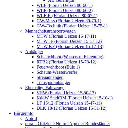
AB Gefahrgut
WLF (Florian Uelzen 80-66-1)
WLF (Florian Uelzen 80-66-2)
WLF-K (Florian Uelzen 80-67-1)
GW-Mess (Florian Uelzen 80-70-1)
GW–Technik (Florian Uelzen 15-75-1)
Mannschaftstransportwagen
MTW (Florian Uelzen 15-17-11)
MTW JF (Florian Uelzen 15-17-12)
MTW KF (Florian Uelzen 15-17-13)
Anhänger
Schlauchboot (Wasser- u. Eisrettung)
RTB2 (Florian Uelzen 15-78-12)
Feuerwehrboot (Eule 1)
Schaum-Wasserwerfer
Streuanhänger
Transportanhänger
Ehemalige Fahrzeuge
VRW (Florian Uelzen 15-50-13)
KdoW StadtBM (Florian Uelzen 15-10-1)
LF 16/12 (Florian Uelzen 15-47-11)
DLK 18/12 (Florian Uelzen 15-31-12)
Bürgerinfo
Notruf
nora – Offizielle Notruf-App der Bundesländer