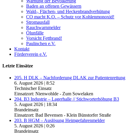
Warnung der Bevölkerung
Baden an offenen Gewässern
Wald-, Flächen- und Heckenbrandverhütung
CO macht K.O. – Schutz vor Kohlenmonoxid!
Stromausfall
Rauchwarnmelder
Ölunfälle
Vorsicht Fettbrand!
Paulinchen e.V.
Kontakt
Förderverein e.V.
Letzte Einsätze
205. H DLK – Nachforderung DLAK zur Patientenrettung
6. August 2026
|
8:52
Technischer Einsatz
Einsatzort: Nienwohlde - Zum Sowelaken
204. B3 Industrie – Lagerhalle // Stichworterhöhung B3
5. August 2026
|
18:34
Brandeinsatz
Einsatzort: Bad Bevensen - Klein Bünstorfer Straße
203. B HGM – Auslösung Heimgefahrenmelder
5. August 2026
|
0:26
Brandeinsatz