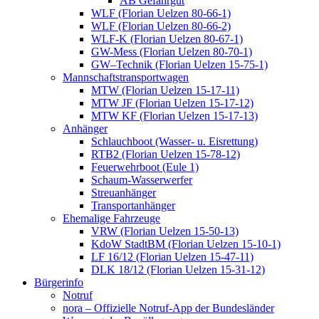
AB Gefahrgut
WLF (Florian Uelzen 80-66-1)
WLF (Florian Uelzen 80-66-2)
WLF-K (Florian Uelzen 80-67-1)
GW-Mess (Florian Uelzen 80-70-1)
GW–Technik (Florian Uelzen 15-75-1)
Mannschaftstransportwagen
MTW (Florian Uelzen 15-17-11)
MTW JF (Florian Uelzen 15-17-12)
MTW KF (Florian Uelzen 15-17-13)
Anhänger
Schlauchboot (Wasser- u. Eisrettung)
RTB2 (Florian Uelzen 15-78-12)
Feuerwehrboot (Eule 1)
Schaum-Wasserwerfer
Streuanhänger
Transportanhänger
Ehemalige Fahrzeuge
VRW (Florian Uelzen 15-50-13)
KdoW StadtBM (Florian Uelzen 15-10-1)
LF 16/12 (Florian Uelzen 15-47-11)
DLK 18/12 (Florian Uelzen 15-31-12)
Bürgerinfo
Notruf
nora – Offizielle Notruf-App der Bundesländer