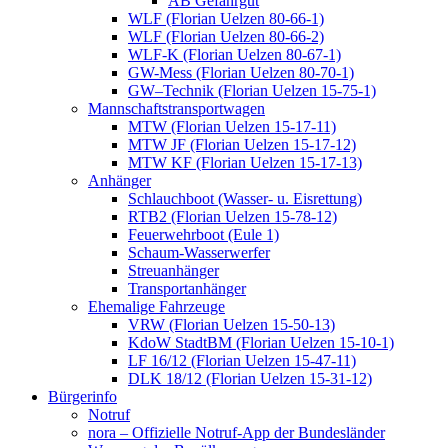
AB Gefahrgut
WLF (Florian Uelzen 80-66-1)
WLF (Florian Uelzen 80-66-2)
WLF-K (Florian Uelzen 80-67-1)
GW-Mess (Florian Uelzen 80-70-1)
GW–Technik (Florian Uelzen 15-75-1)
Mannschaftstransportwagen
MTW (Florian Uelzen 15-17-11)
MTW JF (Florian Uelzen 15-17-12)
MTW KF (Florian Uelzen 15-17-13)
Anhänger
Schlauchboot (Wasser- u. Eisrettung)
RTB2 (Florian Uelzen 15-78-12)
Feuerwehrboot (Eule 1)
Schaum-Wasserwerfer
Streuanhänger
Transportanhänger
Ehemalige Fahrzeuge
VRW (Florian Uelzen 15-50-13)
KdoW StadtBM (Florian Uelzen 15-10-1)
LF 16/12 (Florian Uelzen 15-47-11)
DLK 18/12 (Florian Uelzen 15-31-12)
Bürgerinfo
Notruf
nora – Offizielle Notruf-App der Bundesländer