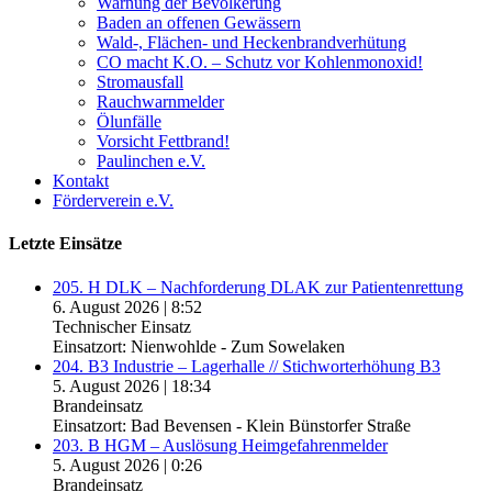
Warnung der Bevölkerung
Baden an offenen Gewässern
Wald-, Flächen- und Heckenbrandverhütung
CO macht K.O. – Schutz vor Kohlenmonoxid!
Stromausfall
Rauchwarnmelder
Ölunfälle
Vorsicht Fettbrand!
Paulinchen e.V.
Kontakt
Förderverein e.V.
Letzte Einsätze
205. H DLK – Nachforderung DLAK zur Patientenrettung
6. August 2026
|
8:52
Technischer Einsatz
Einsatzort: Nienwohlde - Zum Sowelaken
204. B3 Industrie – Lagerhalle // Stichworterhöhung B3
5. August 2026
|
18:34
Brandeinsatz
Einsatzort: Bad Bevensen - Klein Bünstorfer Straße
203. B HGM – Auslösung Heimgefahrenmelder
5. August 2026
|
0:26
Brandeinsatz