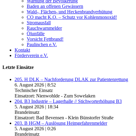
Warnung der Bevölkerung
Baden an offenen Gewässern
Wald-, Flächen- und Heckenbrandverhütung
CO macht K.O. – Schutz vor Kohlenmonoxid!
Stromausfall
Rauchwarnmelder
Ölunfälle
Vorsicht Fettbrand!
Paulinchen e.V.
Kontakt
Förderverein e.V.
Letzte Einsätze
205. H DLK – Nachforderung DLAK zur Patientenrettung
6. August 2026
|
8:52
Technischer Einsatz
Einsatzort: Nienwohlde - Zum Sowelaken
204. B3 Industrie – Lagerhalle // Stichworterhöhung B3
5. August 2026
|
18:34
Brandeinsatz
Einsatzort: Bad Bevensen - Klein Bünstorfer Straße
203. B HGM – Auslösung Heimgefahrenmelder
5. August 2026
|
0:26
Brandeinsatz