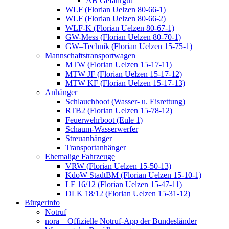
AB Gefahrgut
WLF (Florian Uelzen 80-66-1)
WLF (Florian Uelzen 80-66-2)
WLF-K (Florian Uelzen 80-67-1)
GW-Mess (Florian Uelzen 80-70-1)
GW–Technik (Florian Uelzen 15-75-1)
Mannschaftstransportwagen
MTW (Florian Uelzen 15-17-11)
MTW JF (Florian Uelzen 15-17-12)
MTW KF (Florian Uelzen 15-17-13)
Anhänger
Schlauchboot (Wasser- u. Eisrettung)
RTB2 (Florian Uelzen 15-78-12)
Feuerwehrboot (Eule 1)
Schaum-Wasserwerfer
Streuanhänger
Transportanhänger
Ehemalige Fahrzeuge
VRW (Florian Uelzen 15-50-13)
KdoW StadtBM (Florian Uelzen 15-10-1)
LF 16/12 (Florian Uelzen 15-47-11)
DLK 18/12 (Florian Uelzen 15-31-12)
Bürgerinfo
Notruf
nora – Offizielle Notruf-App der Bundesländer