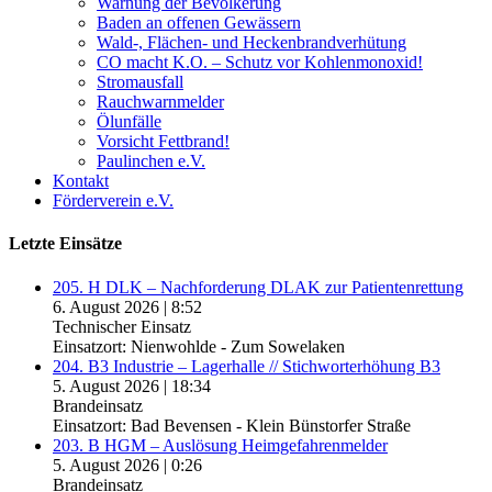
Warnung der Bevölkerung
Baden an offenen Gewässern
Wald-, Flächen- und Heckenbrandverhütung
CO macht K.O. – Schutz vor Kohlenmonoxid!
Stromausfall
Rauchwarnmelder
Ölunfälle
Vorsicht Fettbrand!
Paulinchen e.V.
Kontakt
Förderverein e.V.
Letzte Einsätze
205. H DLK – Nachforderung DLAK zur Patientenrettung
6. August 2026
|
8:52
Technischer Einsatz
Einsatzort: Nienwohlde - Zum Sowelaken
204. B3 Industrie – Lagerhalle // Stichworterhöhung B3
5. August 2026
|
18:34
Brandeinsatz
Einsatzort: Bad Bevensen - Klein Bünstorfer Straße
203. B HGM – Auslösung Heimgefahrenmelder
5. August 2026
|
0:26
Brandeinsatz