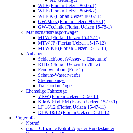
AB Gefahrgut
WLF (Florian Uelzen 80-66-1)
WLF (Florian Uelzen 80-66-2)
WLF-K (Florian Uelzen 80-67-1)
GW-Mess (Florian Uelzen 80-70-1)
GW–Technik (Florian Uelzen 15-75-1)
Mannschaftstransportwagen
MTW (Florian Uelzen 15-17-11)
MTW JF (Florian Uelzen 15-17-12)
MTW KF (Florian Uelzen 15-17-13)
Anhänger
Schlauchboot (Wasser- u. Eisrettung)
RTB2 (Florian Uelzen 15-78-12)
Feuerwehrboot (Eule 1)
Schaum-Wasserwerfer
Streuanhänger
Transportanhänger
Ehemalige Fahrzeuge
VRW (Florian Uelzen 15-50-13)
KdoW StadtBM (Florian Uelzen 15-10-1)
LF 16/12 (Florian Uelzen 15-47-11)
DLK 18/12 (Florian Uelzen 15-31-12)
Bürgerinfo
Notruf
nora – Offizielle Notruf-App der Bundesländer