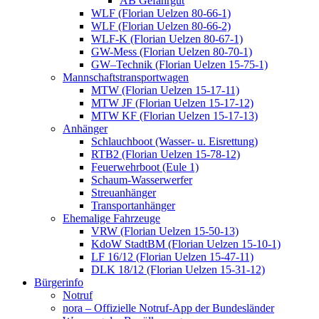
AB Gefahrgut
WLF (Florian Uelzen 80-66-1)
WLF (Florian Uelzen 80-66-2)
WLF-K (Florian Uelzen 80-67-1)
GW-Mess (Florian Uelzen 80-70-1)
GW–Technik (Florian Uelzen 15-75-1)
Mannschaftstransportwagen
MTW (Florian Uelzen 15-17-11)
MTW JF (Florian Uelzen 15-17-12)
MTW KF (Florian Uelzen 15-17-13)
Anhänger
Schlauchboot (Wasser- u. Eisrettung)
RTB2 (Florian Uelzen 15-78-12)
Feuerwehrboot (Eule 1)
Schaum-Wasserwerfer
Streuanhänger
Transportanhänger
Ehemalige Fahrzeuge
VRW (Florian Uelzen 15-50-13)
KdoW StadtBM (Florian Uelzen 15-10-1)
LF 16/12 (Florian Uelzen 15-47-11)
DLK 18/12 (Florian Uelzen 15-31-12)
Bürgerinfo
Notruf
nora – Offizielle Notruf-App der Bundesländer