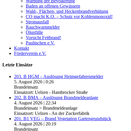
Warnung der Bevölkerung
Baden an offenen Gewässern
Wald-, Flächen- und Heckenbrandverhütung
CO macht K.O. – Schutz vor Kohlenmonoxid!
Stromausfall
Rauchwarnmelder
Ölunfälle
Vorsicht Fettbrand!
Paulinchen e.V.
Kontakt
Förderverein e.V.
Letzte Einsätze
203. B HGM – Auslösung Heimgefahrenmelder
5. August 2026
|
0:26
Brandeinsatz
Einsatzort: Uelzen - Hambrocker Straße
202. B BMA – Auslösung Brandmeldeanlage
4. August 2026
|
22:34
Brandeinsatz > Brandmeldeanlage
Einsatzort: Uelzen - An der Zuckerfabrik
201. B1 VEG – Brand Vegetation Gartengrundstück
4. August 2026
|
20:19
Brandeinsatz