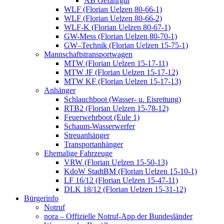
AB Gefahrgut
WLF (Florian Uelzen 80-66-1)
WLF (Florian Uelzen 80-66-2)
WLF-K (Florian Uelzen 80-67-1)
GW-Mess (Florian Uelzen 80-70-1)
GW–Technik (Florian Uelzen 15-75-1)
Mannschaftstransportwagen
MTW (Florian Uelzen 15-17-11)
MTW JF (Florian Uelzen 15-17-12)
MTW KF (Florian Uelzen 15-17-13)
Anhänger
Schlauchboot (Wasser- u. Eisrettung)
RTB2 (Florian Uelzen 15-78-12)
Feuerwehrboot (Eule 1)
Schaum-Wasserwerfer
Streuanhänger
Transportanhänger
Ehemalige Fahrzeuge
VRW (Florian Uelzen 15-50-13)
KdoW StadtBM (Florian Uelzen 15-10-1)
LF 16/12 (Florian Uelzen 15-47-11)
DLK 18/12 (Florian Uelzen 15-31-12)
Bürgerinfo
Notruf
nora – Offizielle Notruf-App der Bundesländer