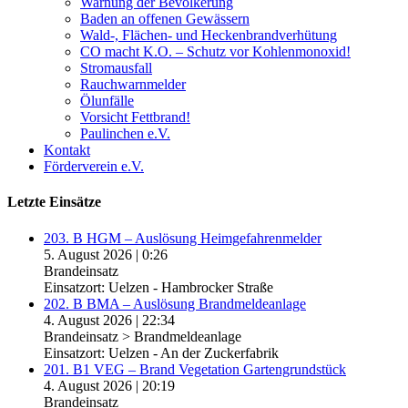
Warnung der Bevölkerung
Baden an offenen Gewässern
Wald-, Flächen- und Heckenbrandverhütung
CO macht K.O. – Schutz vor Kohlenmonoxid!
Stromausfall
Rauchwarnmelder
Ölunfälle
Vorsicht Fettbrand!
Paulinchen e.V.
Kontakt
Förderverein e.V.
Letzte Einsätze
203. B HGM – Auslösung Heimgefahrenmelder
5. August 2026
|
0:26
Brandeinsatz
Einsatzort: Uelzen - Hambrocker Straße
202. B BMA – Auslösung Brandmeldeanlage
4. August 2026
|
22:34
Brandeinsatz > Brandmeldeanlage
Einsatzort: Uelzen - An der Zuckerfabrik
201. B1 VEG – Brand Vegetation Gartengrundstück
4. August 2026
|
20:19
Brandeinsatz