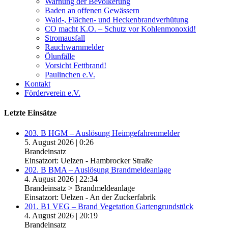
Warnung der Bevölkerung
Baden an offenen Gewässern
Wald-, Flächen- und Heckenbrandverhütung
CO macht K.O. – Schutz vor Kohlenmonoxid!
Stromausfall
Rauchwarnmelder
Ölunfälle
Vorsicht Fettbrand!
Paulinchen e.V.
Kontakt
Förderverein e.V.
Letzte Einsätze
203. B HGM – Auslösung Heimgefahrenmelder
5. August 2026
|
0:26
Brandeinsatz
Einsatzort: Uelzen - Hambrocker Straße
202. B BMA – Auslösung Brandmeldeanlage
4. August 2026
|
22:34
Brandeinsatz > Brandmeldeanlage
Einsatzort: Uelzen - An der Zuckerfabrik
201. B1 VEG – Brand Vegetation Gartengrundstück
4. August 2026
|
20:19
Brandeinsatz