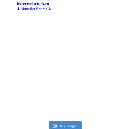
feuerwehruelzen
⬇ Aktueller Beitrag ⬇
Jetzt folgen