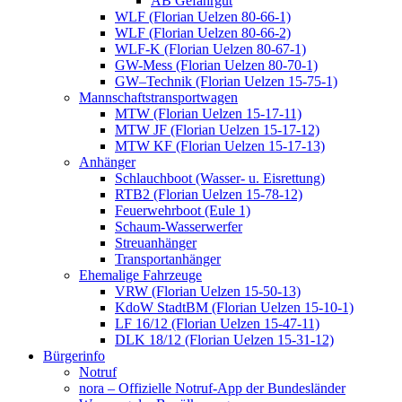
AB Gefahrgut
WLF (Florian Uelzen 80-66-1)
WLF (Florian Uelzen 80-66-2)
WLF-K (Florian Uelzen 80-67-1)
GW-Mess (Florian Uelzen 80-70-1)
GW–Technik (Florian Uelzen 15-75-1)
Mannschaftstransportwagen
MTW (Florian Uelzen 15-17-11)
MTW JF (Florian Uelzen 15-17-12)
MTW KF (Florian Uelzen 15-17-13)
Anhänger
Schlauchboot (Wasser- u. Eisrettung)
RTB2 (Florian Uelzen 15-78-12)
Feuerwehrboot (Eule 1)
Schaum-Wasserwerfer
Streuanhänger
Transportanhänger
Ehemalige Fahrzeuge
VRW (Florian Uelzen 15-50-13)
KdoW StadtBM (Florian Uelzen 15-10-1)
LF 16/12 (Florian Uelzen 15-47-11)
DLK 18/12 (Florian Uelzen 15-31-12)
Bürgerinfo
Notruf
nora – Offizielle Notruf-App der Bundesländer