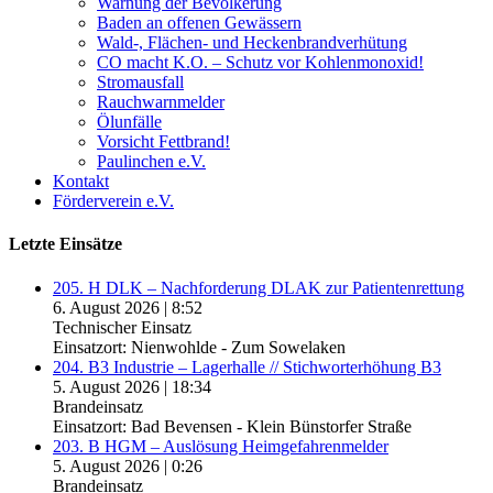
Warnung der Bevölkerung
Baden an offenen Gewässern
Wald-, Flächen- und Heckenbrandverhütung
CO macht K.O. – Schutz vor Kohlenmonoxid!
Stromausfall
Rauchwarnmelder
Ölunfälle
Vorsicht Fettbrand!
Paulinchen e.V.
Kontakt
Förderverein e.V.
Letzte Einsätze
205. H DLK – Nachforderung DLAK zur Patientenrettung
6. August 2026
|
8:52
Technischer Einsatz
Einsatzort: Nienwohlde - Zum Sowelaken
204. B3 Industrie – Lagerhalle // Stichworterhöhung B3
5. August 2026
|
18:34
Brandeinsatz
Einsatzort: Bad Bevensen - Klein Bünstorfer Straße
203. B HGM – Auslösung Heimgefahrenmelder
5. August 2026
|
0:26
Brandeinsatz