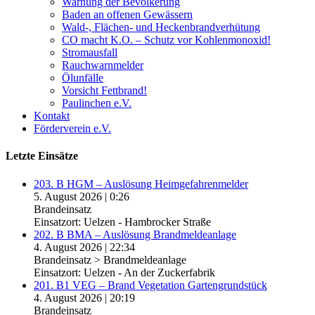
Warnung der Bevölkerung
Baden an offenen Gewässern
Wald-, Flächen- und Heckenbrandverhütung
CO macht K.O. – Schutz vor Kohlenmonoxid!
Stromausfall
Rauchwarnmelder
Ölunfälle
Vorsicht Fettbrand!
Paulinchen e.V.
Kontakt
Förderverein e.V.
Letzte Einsätze
203. B HGM – Auslösung Heimgefahrenmelder
5. August 2026
|
0:26
Brandeinsatz
Einsatzort: Uelzen - Hambrocker Straße
202. B BMA – Auslösung Brandmeldeanlage
4. August 2026
|
22:34
Brandeinsatz > Brandmeldeanlage
Einsatzort: Uelzen - An der Zuckerfabrik
201. B1 VEG – Brand Vegetation Gartengrundstück
4. August 2026
|
20:19
Brandeinsatz