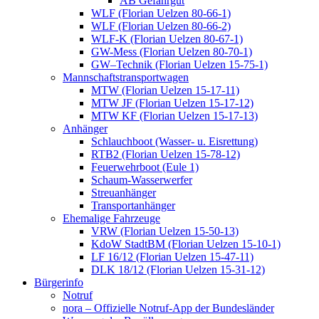
AB Gefahrgut
WLF (Florian Uelzen 80-66-1)
WLF (Florian Uelzen 80-66-2)
WLF-K (Florian Uelzen 80-67-1)
GW-Mess (Florian Uelzen 80-70-1)
GW–Technik (Florian Uelzen 15-75-1)
Mannschaftstransportwagen
MTW (Florian Uelzen 15-17-11)
MTW JF (Florian Uelzen 15-17-12)
MTW KF (Florian Uelzen 15-17-13)
Anhänger
Schlauchboot (Wasser- u. Eisrettung)
RTB2 (Florian Uelzen 15-78-12)
Feuerwehrboot (Eule 1)
Schaum-Wasserwerfer
Streuanhänger
Transportanhänger
Ehemalige Fahrzeuge
VRW (Florian Uelzen 15-50-13)
KdoW StadtBM (Florian Uelzen 15-10-1)
LF 16/12 (Florian Uelzen 15-47-11)
DLK 18/12 (Florian Uelzen 15-31-12)
Bürgerinfo
Notruf
nora – Offizielle Notruf-App der Bundesländer