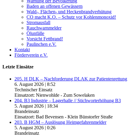
Warnung der Bevölkerung
Baden an offenen Gewässern
Wald-, Flächen- und Heckenbrandverhütung
CO macht K.O. – Schutz vor Kohlenmonoxid!
Stromausfall
Rauchwarnmelder
Ölunfälle
Vorsicht Fettbrand!
Paulinchen e.V.
Kontakt
Förderverein e.V.
Letzte Einsätze
205. H DLK – Nachforderung DLAK zur Patientenrettung
6. August 2026
|
8:52
Technischer Einsatz
Einsatzort: Nienwohlde - Zum Sowelaken
204. B3 Industrie – Lagerhalle // Stichworterhöhung B3
5. August 2026
|
18:34
Brandeinsatz
Einsatzort: Bad Bevensen - Klein Bünstorfer Straße
203. B HGM – Auslösung Heimgefahrenmelder
5. August 2026
|
0:26
Brandeinsatz