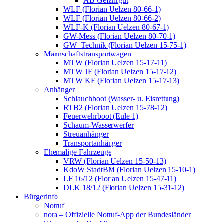
AB Gefahrgut
WLF (Florian Uelzen 80-66-1)
WLF (Florian Uelzen 80-66-2)
WLF-K (Florian Uelzen 80-67-1)
GW-Mess (Florian Uelzen 80-70-1)
GW–Technik (Florian Uelzen 15-75-1)
Mannschaftstransportwagen
MTW (Florian Uelzen 15-17-11)
MTW JF (Florian Uelzen 15-17-12)
MTW KF (Florian Uelzen 15-17-13)
Anhänger
Schlauchboot (Wasser- u. Eisrettung)
RTB2 (Florian Uelzen 15-78-12)
Feuerwehrboot (Eule 1)
Schaum-Wasserwerfer
Streuanhänger
Transportanhänger
Ehemalige Fahrzeuge
VRW (Florian Uelzen 15-50-13)
KdoW StadtBM (Florian Uelzen 15-10-1)
LF 16/12 (Florian Uelzen 15-47-11)
DLK 18/12 (Florian Uelzen 15-31-12)
Bürgerinfo
Notruf
nora – Offizielle Notruf-App der Bundesländer