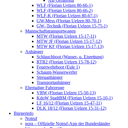
AB Gefahrgut
WLF (Florian Uelzen 80-66-1)
WLF (Florian Uelzen 80-66-2)
WLF-K (Florian Uelzen 80-67-1)
GW-Mess (Florian Uelzen 80-70-1)
GW–Technik (Florian Uelzen 15-75-1)
Mannschaftstransportwagen
MTW (Florian Uelzen 15-17-11)
MTW JF (Florian Uelzen 15-17-12)
MTW KF (Florian Uelzen 15-17-13)
Anhänger
Schlauchboot (Wasser- u. Eisrettung)
RTB2 (Florian Uelzen 15-78-12)
Feuerwehrboot (Eule 1)
Schaum-Wasserwerfer
Streuanhänger
Transportanhänger
Ehemalige Fahrzeuge
VRW (Florian Uelzen 15-50-13)
KdoW StadtBM (Florian Uelzen 15-10-1)
LF 16/12 (Florian Uelzen 15-47-11)
DLK 18/12 (Florian Uelzen 15-31-12)
Bürgerinfo
Notruf
nora – Offizielle Notruf-App der Bundesländer