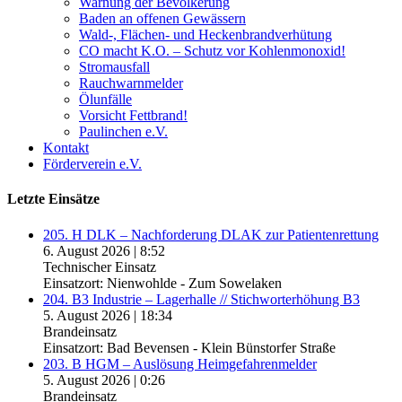
Warnung der Bevölkerung
Baden an offenen Gewässern
Wald-, Flächen- und Heckenbrandverhütung
CO macht K.O. – Schutz vor Kohlenmonoxid!
Stromausfall
Rauchwarnmelder
Ölunfälle
Vorsicht Fettbrand!
Paulinchen e.V.
Kontakt
Förderverein e.V.
Letzte Einsätze
205. H DLK – Nachforderung DLAK zur Patientenrettung
6. August 2026
|
8:52
Technischer Einsatz
Einsatzort: Nienwohlde - Zum Sowelaken
204. B3 Industrie – Lagerhalle // Stichworterhöhung B3
5. August 2026
|
18:34
Brandeinsatz
Einsatzort: Bad Bevensen - Klein Bünstorfer Straße
203. B HGM – Auslösung Heimgefahrenmelder
5. August 2026
|
0:26
Brandeinsatz