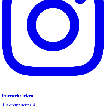
feuerwehruelzen
⬇ Aktueller Beitrag ⬇