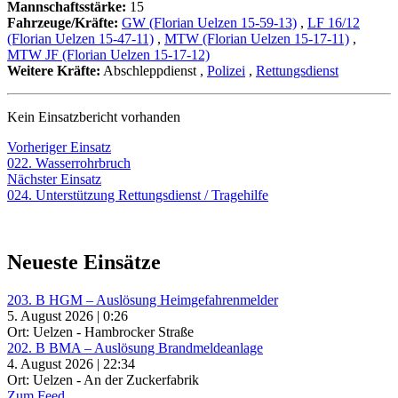
Mannschaftsstärke:
15
Fahrzeuge/Kräfte:
GW (Florian Uelzen 15-59-13)
,
LF 16/12
(Florian Uelzen 15-47-11)
,
MTW (Florian Uelzen 15-17-11)
,
MTW JF (Florian Uelzen 15-17-12)
Weitere Kräfte:
Abschleppdienst
,
Polizei
,
Rettungsdienst
Kein Einsatzbericht vorhanden
Beitragsnavigation
Vorheriger
Vorheriger Einsatz
Einsatz:
022. Wasserrohrbruch
Nächster
Nächster Einsatz
Einsatz:
024. Unterstützung Rettungsdienst / Tragehilfe
Neueste Einsätze
203. B HGM – Auslösung Heimgefahrenmelder
5. August 2026 | 0:26
Ort: Uelzen - Hambrocker Straße
202. B BMA – Auslösung Brandmeldeanlage
4. August 2026 | 22:34
Ort: Uelzen - An der Zuckerfabrik
Zum Feed