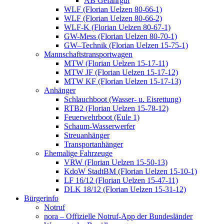
AB Gefahrgut
WLF (Florian Uelzen 80-66-1)
WLF (Florian Uelzen 80-66-2)
WLF-K (Florian Uelzen 80-67-1)
GW-Mess (Florian Uelzen 80-70-1)
GW–Technik (Florian Uelzen 15-75-1)
Mannschaftstransportwagen
MTW (Florian Uelzen 15-17-11)
MTW JF (Florian Uelzen 15-17-12)
MTW KF (Florian Uelzen 15-17-13)
Anhänger
Schlauchboot (Wasser- u. Eisrettung)
RTB2 (Florian Uelzen 15-78-12)
Feuerwehrboot (Eule 1)
Schaum-Wasserwerfer
Streuanhänger
Transportanhänger
Ehemalige Fahrzeuge
VRW (Florian Uelzen 15-50-13)
KdoW StadtBM (Florian Uelzen 15-10-1)
LF 16/12 (Florian Uelzen 15-47-11)
DLK 18/12 (Florian Uelzen 15-31-12)
Bürgerinfo
Notruf
nora – Offizielle Notruf-App der Bundesländer