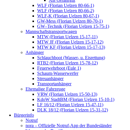
AB Gefahrgut
WLF (Florian Uelzen 80-66-1)
WLF (Florian Uelzen 80-66-2)
WLF-K (Florian Uelzen 80-67-1)
GW-Mess (Florian Uelzen 80-70-1)
GW–Technik (Florian Uelzen 15-75-1)
Mannschaftstransportwagen
MTW (Florian Uelzen 15-17-11)
MTW JF (Florian Uelzen 15-17-12)
MTW KF (Florian Uelzen 15-17-13)
Anhänger
Schlauchboot (Wasser- u. Eisrettung)
RTB2 (Florian Uelzen 15-78-12)
Feuerwehrboot (Eule 1)
Schaum-Wasserwerfer
Streuanhänger
Transportanhänger
Ehemalige Fahrzeuge
VRW (Florian Uelzen 15-50-13)
KdoW StadtBM (Florian Uelzen 15-10-1)
LF 16/12 (Florian Uelzen 15-47-11)
DLK 18/12 (Florian Uelzen 15-31-12)
Bürgerinfo
Notruf
nora – Offizielle Notruf-App der Bundesländer