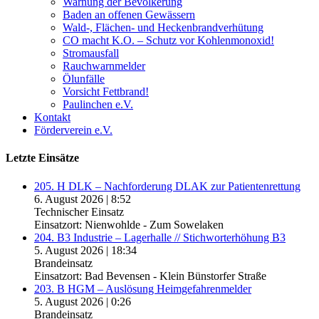
Warnung der Bevölkerung
Baden an offenen Gewässern
Wald-, Flächen- und Heckenbrandverhütung
CO macht K.O. – Schutz vor Kohlenmonoxid!
Stromausfall
Rauchwarnmelder
Ölunfälle
Vorsicht Fettbrand!
Paulinchen e.V.
Kontakt
Förderverein e.V.
Letzte Einsätze
205. H DLK – Nachforderung DLAK zur Patientenrettung
6. August 2026
|
8:52
Technischer Einsatz
Einsatzort: Nienwohlde - Zum Sowelaken
204. B3 Industrie – Lagerhalle // Stichworterhöhung B3
5. August 2026
|
18:34
Brandeinsatz
Einsatzort: Bad Bevensen - Klein Bünstorfer Straße
203. B HGM – Auslösung Heimgefahrenmelder
5. August 2026
|
0:26
Brandeinsatz