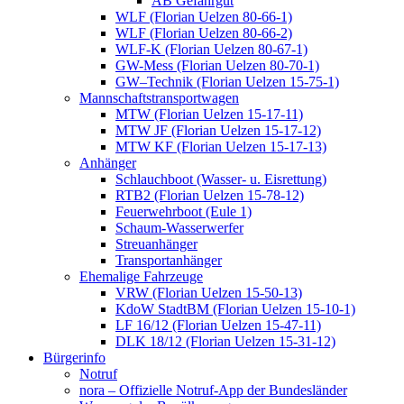
AB Gefahrgut
WLF (Florian Uelzen 80-66-1)
WLF (Florian Uelzen 80-66-2)
WLF-K (Florian Uelzen 80-67-1)
GW-Mess (Florian Uelzen 80-70-1)
GW–Technik (Florian Uelzen 15-75-1)
Mannschaftstransportwagen
MTW (Florian Uelzen 15-17-11)
MTW JF (Florian Uelzen 15-17-12)
MTW KF (Florian Uelzen 15-17-13)
Anhänger
Schlauchboot (Wasser- u. Eisrettung)
RTB2 (Florian Uelzen 15-78-12)
Feuerwehrboot (Eule 1)
Schaum-Wasserwerfer
Streuanhänger
Transportanhänger
Ehemalige Fahrzeuge
VRW (Florian Uelzen 15-50-13)
KdoW StadtBM (Florian Uelzen 15-10-1)
LF 16/12 (Florian Uelzen 15-47-11)
DLK 18/12 (Florian Uelzen 15-31-12)
Bürgerinfo
Notruf
nora – Offizielle Notruf-App der Bundesländer