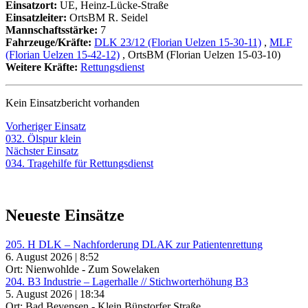
Einsatzort:
UE, Heinz-Lücke-Straße
Einsatzleiter:
OrtsBM R. Seidel
Mannschaftsstärke:
7
Fahrzeuge/Kräfte:
DLK 23/12 (Florian Uelzen 15-30-11)
,
MLF
(Florian Uelzen 15-42-12)
, OrtsBM (Florian Uelzen 15-03-10)
Weitere Kräfte:
Rettungsdienst
Kein Einsatzbericht vorhanden
Beitragsnavigation
Vorheriger
Vorheriger Einsatz
Einsatz:
032. Ölspur klein
Nächster
Nächster Einsatz
Einsatz:
034. Tragehilfe für Rettungsdienst
Neueste Einsätze
205. H DLK – Nachforderung DLAK zur Patientenrettung
6. August 2026 | 8:52
Ort: Nienwohlde - Zum Sowelaken
204. B3 Industrie – Lagerhalle // Stichworterhöhung B3
5. August 2026 | 18:34
Ort: Bad Bevensen - Klein Bünstorfer Straße