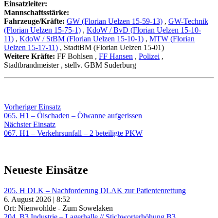
Einsatzleiter:
Mannschaftsstärke:
Fahrzeuge/Kräfte:
GW (Florian Uelzen 15-59-13)
,
GW-Technik
(Florian Uelzen 15-75-1)
,
KdoW / BvD (Florian Uelzen 15-10-
11)
,
KdoW / StBM (Florian Uelzen 15-10-1)
,
MTW (Florian
Uelzen 15-17-11)
, StadtBM (Florian Uelzen 15-01)
Weitere Kräfte:
FF Bohlsen
,
FF Hansen
,
Polizei
,
Stadtbrandmeister
, stellv. GBM Suderburg
Beitragsnavigation
Vorheriger
Vorheriger Einsatz
Einsatz:
065. H1 – Ölschaden – Ölwanne aufgerissen
Nächster
Nächster Einsatz
Einsatz:
067. H1 – Verkehrsunfall – 2 beteiligte PKW
Neueste Einsätze
205. H DLK – Nachforderung DLAK zur Patientenrettung
6. August 2026 | 8:52
Ort: Nienwohlde - Zum Sowelaken
204. B3 Industrie – Lagerhalle // Stichworterhöhung B3