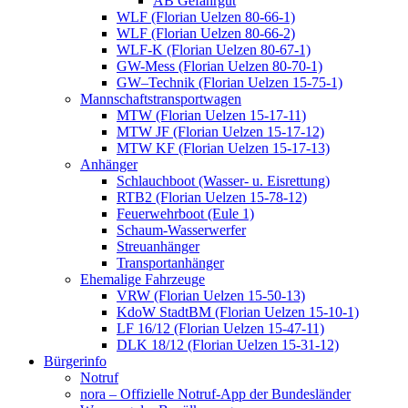
AB Gefahrgut
WLF (Florian Uelzen 80-66-1)
WLF (Florian Uelzen 80-66-2)
WLF-K (Florian Uelzen 80-67-1)
GW-Mess (Florian Uelzen 80-70-1)
GW–Technik (Florian Uelzen 15-75-1)
Mannschaftstransportwagen
MTW (Florian Uelzen 15-17-11)
MTW JF (Florian Uelzen 15-17-12)
MTW KF (Florian Uelzen 15-17-13)
Anhänger
Schlauchboot (Wasser- u. Eisrettung)
RTB2 (Florian Uelzen 15-78-12)
Feuerwehrboot (Eule 1)
Schaum-Wasserwerfer
Streuanhänger
Transportanhänger
Ehemalige Fahrzeuge
VRW (Florian Uelzen 15-50-13)
KdoW StadtBM (Florian Uelzen 15-10-1)
LF 16/12 (Florian Uelzen 15-47-11)
DLK 18/12 (Florian Uelzen 15-31-12)
Bürgerinfo
Notruf
nora – Offizielle Notruf-App der Bundesländer