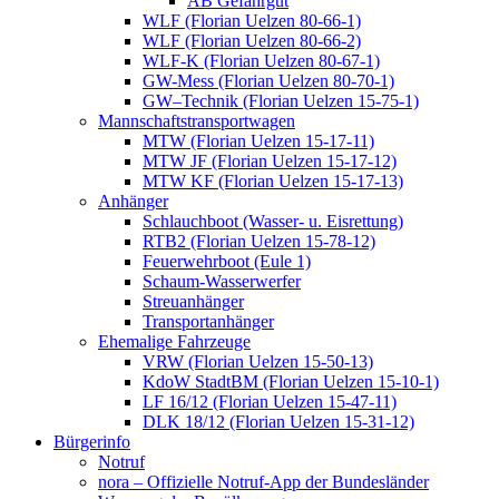
AB Gefahrgut
WLF (Florian Uelzen 80-66-1)
WLF (Florian Uelzen 80-66-2)
WLF-K (Florian Uelzen 80-67-1)
GW-Mess (Florian Uelzen 80-70-1)
GW–Technik (Florian Uelzen 15-75-1)
Mannschaftstransportwagen
MTW (Florian Uelzen 15-17-11)
MTW JF (Florian Uelzen 15-17-12)
MTW KF (Florian Uelzen 15-17-13)
Anhänger
Schlauchboot (Wasser- u. Eisrettung)
RTB2 (Florian Uelzen 15-78-12)
Feuerwehrboot (Eule 1)
Schaum-Wasserwerfer
Streuanhänger
Transportanhänger
Ehemalige Fahrzeuge
VRW (Florian Uelzen 15-50-13)
KdoW StadtBM (Florian Uelzen 15-10-1)
LF 16/12 (Florian Uelzen 15-47-11)
DLK 18/12 (Florian Uelzen 15-31-12)
Bürgerinfo
Notruf
nora – Offizielle Notruf-App der Bundesländer