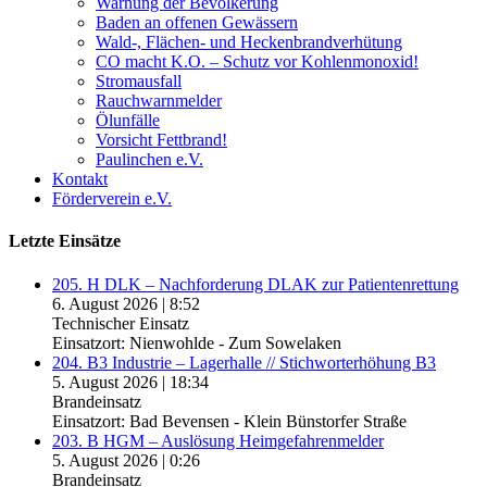
Warnung der Bevölkerung
Baden an offenen Gewässern
Wald-, Flächen- und Heckenbrandverhütung
CO macht K.O. – Schutz vor Kohlenmonoxid!
Stromausfall
Rauchwarnmelder
Ölunfälle
Vorsicht Fettbrand!
Paulinchen e.V.
Kontakt
Förderverein e.V.
Letzte Einsätze
205. H DLK – Nachforderung DLAK zur Patientenrettung
6. August 2026
|
8:52
Technischer Einsatz
Einsatzort: Nienwohlde - Zum Sowelaken
204. B3 Industrie – Lagerhalle // Stichworterhöhung B3
5. August 2026
|
18:34
Brandeinsatz
Einsatzort: Bad Bevensen - Klein Bünstorfer Straße
203. B HGM – Auslösung Heimgefahrenmelder
5. August 2026
|
0:26
Brandeinsatz