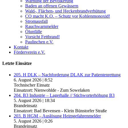
Warnung der Bevölkerung
Baden an offenen Gewässern
Wald-, Flächen- und Heckenbrandverhütung
CO macht K.O. – Schutz vor Kohlenmonoxid!
Stromausfall
Rauchwarnmelder
Ölunfälle
Vorsicht Fettbrand!
Paulinchen e.V.
Kontakt
Förderverein e.V.
Letzte Einsätze
205. H DLK – Nachforderung DLAK zur Patientenrettung
6. August 2026
|
8:52
Technischer Einsatz
Einsatzort: Nienwohlde - Zum Sowelaken
204. B3 Industrie – Lagerhalle // Stichworterhöhung B3
5. August 2026
|
18:34
Brandeinsatz
Einsatzort: Bad Bevensen - Klein Bünstorfer Straße
203. B HGM – Auslösung Heimgefahrenmelder
5. August 2026
|
0:26
Brandeinsatz