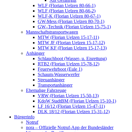
AB Gefahrgut
WLF (Florian Uelzen 80-66-1)
WLF (Florian Uelzen 80-66-2)
WLF-K (Florian Uelzen 80-67-1)
GW-Mess (Florian Uelzen 80-70-1)
GW–Technik (Florian Uelzen 15-75-1)
Mannschaftstransportwagen
MTW (Florian Uelzen 15-17-11)
MTW JF (Florian Uelzen 15-17-12)
MTW KF (Florian Uelzen 15-17-13)
Anhänger
Schlauchboot (Wasser- u. Eisrettung)
RTB2 (Florian Uelzen 15-78-12)
Feuerwehrboot (Eule 1)
Schaum-Wasserwerfer
Streuanhänger
Transportanhänger
Ehemalige Fahrzeuge
VRW (Florian Uelzen 15-50-13)
KdoW StadtBM (Florian Uelzen 15-10-1)
LF 16/12 (Florian Uelzen 15-47-11)
DLK 18/12 (Florian Uelzen 15-31-12)
Bürgerinfo
Notruf
nora – Offizielle Notruf-App der Bundesländer