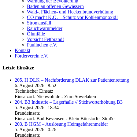
Warnung der Bevölkerung
Baden an offenen Gewässern
Wald-, Flächen- und Heckenbrandverhütung
CO macht K.O. – Schutz vor Kohlenmonoxid!
Stromausfall
Rauchwarnmelder
Ölunfälle
Vorsicht Fettbrand!
Paulinchen e.V.
Kontakt
Förderverein e.V.
Letzte Einsätze
205. H DLK – Nachforderung DLAK zur Patientenrettung
6. August 2026
|
8:52
Technischer Einsatz
Einsatzort: Nienwohlde - Zum Sowelaken
204. B3 Industrie – Lagerhalle // Stichworterhöhung B3
5. August 2026
|
18:34
Brandeinsatz
Einsatzort: Bad Bevensen - Klein Bünstorfer Straße
203. B HGM – Auslösung Heimgefahrenmelder
5. August 2026
|
0:26
Brandeinsatz