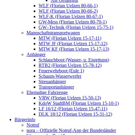
AB Gefahrgut
WLF (Florian Uelzen 80-66-1)
WLF (Florian Uelzen 80-66-2)
WLF-K (Florian Uelzen 80-67-1)
GW-Mess (Florian Uelzen 80-70-1)
GW–Technik (Florian Uelzen 15-75-1)
Mannschaftstransportwagen
MTW (Florian Uelzen 15-17-11)
MTW JF (Florian Uelzen 15-17-12)
MTW KF (Florian Uelzen 15-17-13)
Anhänger
Schlauchboot (Wasser- u. Eisrettung)
RTB2 (Florian Uelzen 15-78-12)
Feuerwehrboot (Eule 1)
Schaum-Wasserwerfer
Streuanhänger
Transportanhänger
Ehemalige Fahrzeuge
VRW (Florian Uelzen 15-50-13)
KdoW StadtBM (Florian Uelzen 15-10-1)
LF 16/12 (Florian Uelzen 15-47-11)
DLK 18/12 (Florian Uelzen 15-31-12)
Bürgerinfo
Notruf
nora – Offizielle Notruf-App der Bundesländer