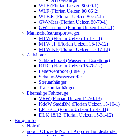
AB Gefahrgut
WLF (Florian Uelzen 80-66-1)
WLF (Florian Uelzen 80-66-2)
WLF-K (Florian Uelzen 80-67-1)
GW-Mess (Florian Uelzen 80-70-1)
GW–Technik (Florian Uelzen 15-75-1)
Mannschaftstransportwagen
MTW (Florian Uelzen 15-17-11)
MTW JF (Florian Uelzen 15-17-12)
MTW KF (Florian Uelzen 15-17-13)
Anhänger
Schlauchboot (Wasser- u. Eisrettung)
RTB2 (Florian Uelzen 15-78-12)
Feuerwehrboot (Eule 1)
Schaum-Wasserwerfer
Streuanhänger
Transportanhänger
Ehemalige Fahrzeuge
VRW (Florian Uelzen 15-50-13)
KdoW StadtBM (Florian Uelzen 15-10-1)
LF 16/12 (Florian Uelzen 15-47-11)
DLK 18/12 (Florian Uelzen 15-31-12)
Bürgerinfo
Notruf
nora – Offizielle Notruf-App der Bundesländer