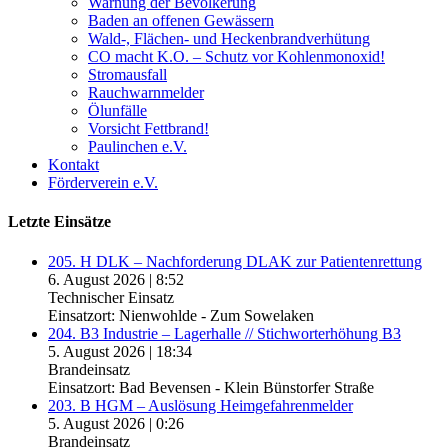
Warnung der Bevölkerung
Baden an offenen Gewässern
Wald-, Flächen- und Heckenbrandverhütung
CO macht K.O. – Schutz vor Kohlenmonoxid!
Stromausfall
Rauchwarnmelder
Ölunfälle
Vorsicht Fettbrand!
Paulinchen e.V.
Kontakt
Förderverein e.V.
Letzte Einsätze
205. H DLK – Nachforderung DLAK zur Patientenrettung
6. August 2026
|
8:52
Technischer Einsatz
Einsatzort: Nienwohlde - Zum Sowelaken
204. B3 Industrie – Lagerhalle // Stichworterhöhung B3
5. August 2026
|
18:34
Brandeinsatz
Einsatzort: Bad Bevensen - Klein Bünstorfer Straße
203. B HGM – Auslösung Heimgefahrenmelder
5. August 2026
|
0:26
Brandeinsatz