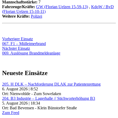
Mannschaftsstärke:
7
Fahrzeuge/Kräfte:
GW (Florian Uelzen 15-59-13)
,
KdoW / BvD
(Florian Uelzen 15-10-11)
Weitere Kräfte:
Polizei
Beitragsnavigation
Vorheriger
Vorheriger Einsatz
Einsatz:
067. F1 – Mülleimerbrand
Nächster
Nächster Einsatz
Einsatz:
069. Auslösung Brandmeldeanlage
Neueste Einsätze
205. H DLK – Nachforderung DLAK zur Patientenrettung
6. August 2026 | 8:52
Ort: Nienwohlde - Zum Sowelaken
204. B3 Industrie – Lagerhalle // Stichworterhöhung B3
5. August 2026 | 18:34
Ort: Bad Bevensen - Klein Bünstorfer Straße
Zum Feed