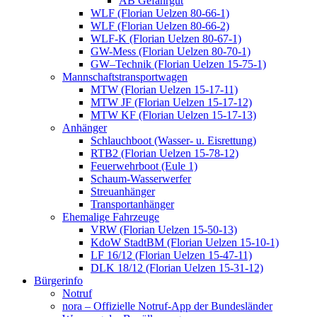
AB Gefahrgut
WLF (Florian Uelzen 80-66-1)
WLF (Florian Uelzen 80-66-2)
WLF-K (Florian Uelzen 80-67-1)
GW-Mess (Florian Uelzen 80-70-1)
GW–Technik (Florian Uelzen 15-75-1)
Mannschaftstransportwagen
MTW (Florian Uelzen 15-17-11)
MTW JF (Florian Uelzen 15-17-12)
MTW KF (Florian Uelzen 15-17-13)
Anhänger
Schlauchboot (Wasser- u. Eisrettung)
RTB2 (Florian Uelzen 15-78-12)
Feuerwehrboot (Eule 1)
Schaum-Wasserwerfer
Streuanhänger
Transportanhänger
Ehemalige Fahrzeuge
VRW (Florian Uelzen 15-50-13)
KdoW StadtBM (Florian Uelzen 15-10-1)
LF 16/12 (Florian Uelzen 15-47-11)
DLK 18/12 (Florian Uelzen 15-31-12)
Bürgerinfo
Notruf
nora – Offizielle Notruf-App der Bundesländer