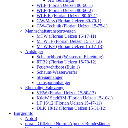
AB Gefahrgut
WLF (Florian Uelzen 80-66-1)
WLF (Florian Uelzen 80-66-2)
WLF-K (Florian Uelzen 80-67-1)
GW-Mess (Florian Uelzen 80-70-1)
GW–Technik (Florian Uelzen 15-75-1)
Mannschaftstransportwagen
MTW (Florian Uelzen 15-17-11)
MTW JF (Florian Uelzen 15-17-12)
MTW KF (Florian Uelzen 15-17-13)
Anhänger
Schlauchboot (Wasser- u. Eisrettung)
RTB2 (Florian Uelzen 15-78-12)
Feuerwehrboot (Eule 1)
Schaum-Wasserwerfer
Streuanhänger
Transportanhänger
Ehemalige Fahrzeuge
VRW (Florian Uelzen 15-50-13)
KdoW StadtBM (Florian Uelzen 15-10-1)
LF 16/12 (Florian Uelzen 15-47-11)
DLK 18/12 (Florian Uelzen 15-31-12)
Bürgerinfo
Notruf
nora – Offizielle Notruf-App der Bundesländer