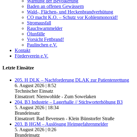
Warnung der Bevölkerung
Baden an offenen Gewässern
Wald-, Flächen- und Heckenbrandverhütung
CO macht K.O. – Schutz vor Kohlenmonoxid!
Stromausfall
Rauchwarnmelder
Ölunfälle
Vorsicht Fettbrand!
Paulinchen e.V.
Kontakt
Förderverein e.V.
Letzte Einsätze
205. H DLK – Nachforderung DLAK zur Patientenrettung
6. August 2026
|
8:52
Technischer Einsatz
Einsatzort: Nienwohlde - Zum Sowelaken
204. B3 Industrie – Lagerhalle // Stichworterhöhung B3
5. August 2026
|
18:34
Brandeinsatz
Einsatzort: Bad Bevensen - Klein Bünstorfer Straße
203. B HGM – Auslösung Heimgefahrenmelder
5. August 2026
|
0:26
Brandeinsatz