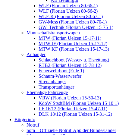
AB Gefahrgut
WLF (Florian Uelzen 80-66-1)
WLF (Florian Uelzen 80-66-2)
WLF-K (Florian Uelzen 80-67-1)
GW-Mess (Florian Uelzen 80-70-1)
GW–Technik (Florian Uelzen 15-75-1)
Mannschaftstransportwagen
MTW (Florian Uelzen 15-17-11)
MTW JF (Florian Uelzen 15-17-12)
MTW KF (Florian Uelzen 15-17-13)
Anhänger
Schlauchboot (Wasser- u. Eisrettung)
RTB2 (Florian Uelzen 15-78-12)
Feuerwehrboot (Eule 1)
Schaum-Wasserwerfer
Streuanhänger
Transportanhänger
Ehemalige Fahrzeuge
VRW (Florian Uelzen 15-50-13)
KdoW StadtBM (Florian Uelzen 15-10-1)
LF 16/12 (Florian Uelzen 15-47-11)
DLK 18/12 (Florian Uelzen 15-31-12)
Bürgerinfo
Notruf
nora – Offizielle Notruf-App der Bundesländer