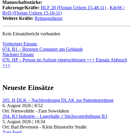
Mannschaftsstärke:
Fahrzeuge/Kräfte:
HLF 20 (Florian Uelzen 15-48-11)
,
KdoW /
BvD (Florian Uelzen 15-10-11)
Weitere Kräfte:
Rettungsdienst
Kein Einsatzbericht vorhanden
Beitragsnavigation
Vorheriger
Vorheriger Einsatz
Einsatz:
074. B1 – Brennen Container am Gebäude
Nächster
Nächster Einsatz
Einsatz:
076. HP – Person im Aufzug eingeschlossen +++ Einsatz Abbruch
+++
Neueste Einsätze
205. H DLK – Nachforderung DLAK zur Patientenrettung
6. August 2026 | 8:52
Ort: Nienwohlde - Zum Sowelaken
204. B3 Industrie – Lagerhalle // Stichworterhöhung B3
5. August 2026 | 18:34
Ort: Bad Bevensen - Klein Bünstorfer Straße
Zum Feed