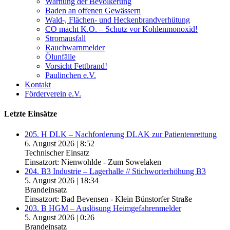
Warnung der Bevölkerung
Baden an offenen Gewässern
Wald-, Flächen- und Heckenbrandverhütung
CO macht K.O. – Schutz vor Kohlenmonoxid!
Stromausfall
Rauchwarnmelder
Ölunfälle
Vorsicht Fettbrand!
Paulinchen e.V.
Kontakt
Förderverein e.V.
Letzte Einsätze
205. H DLK – Nachforderung DLAK zur Patientenrettung
6. August 2026
|
8:52
Technischer Einsatz
Einsatzort: Nienwohlde - Zum Sowelaken
204. B3 Industrie – Lagerhalle // Stichworterhöhung B3
5. August 2026
|
18:34
Brandeinsatz
Einsatzort: Bad Bevensen - Klein Bünstorfer Straße
203. B HGM – Auslösung Heimgefahrenmelder
5. August 2026
|
0:26
Brandeinsatz