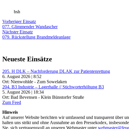
bsh
Beitragsnavigation
Vorheriger
Vorheriger Einsatz
Einsatz:
077. Glimmender Wandascher
Nächster
Nächster Einsatz
Einsatz:
079. Rückstellung Brandmeldeanlage
Neueste Einsätze
205. H DLK – Nachforderung DLAK zur Patientenrettung
6. August 2026 | 8:52
Ort: Nienwohlde - Zum Sowelaken
204. B3 Industrie – Lagerhalle // Stichworterhöhung B3
5. August 2026 | 18:34
Ort: Bad Bevensen - Klein Bünstorfer Straße
Zum Feed
Hinweis
Auf unserer Website berichten wir umfassend und transparent über uns
halten uns strikt und ohne Ausnahme an den Pressekodex, insbesondere 
Sie, sich vertrauensvoll an unseren Webmaster unter
webmaster@feue