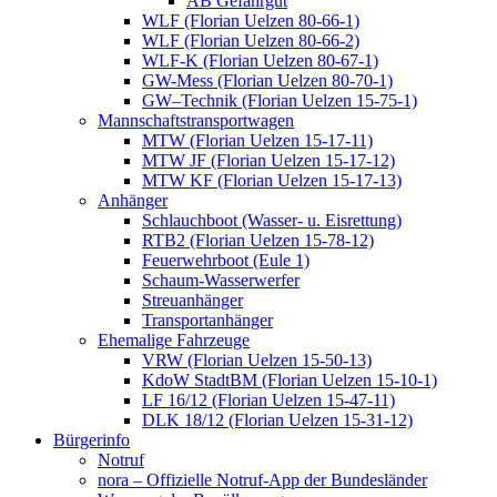
AB Gefahrgut
WLF (Florian Uelzen 80-66-1)
WLF (Florian Uelzen 80-66-2)
WLF-K (Florian Uelzen 80-67-1)
GW-Mess (Florian Uelzen 80-70-1)
GW–Technik (Florian Uelzen 15-75-1)
Mannschaftstransportwagen
MTW (Florian Uelzen 15-17-11)
MTW JF (Florian Uelzen 15-17-12)
MTW KF (Florian Uelzen 15-17-13)
Anhänger
Schlauchboot (Wasser- u. Eisrettung)
RTB2 (Florian Uelzen 15-78-12)
Feuerwehrboot (Eule 1)
Schaum-Wasserwerfer
Streuanhänger
Transportanhänger
Ehemalige Fahrzeuge
VRW (Florian Uelzen 15-50-13)
KdoW StadtBM (Florian Uelzen 15-10-1)
LF 16/12 (Florian Uelzen 15-47-11)
DLK 18/12 (Florian Uelzen 15-31-12)
Bürgerinfo
Notruf
nora – Offizielle Notruf-App der Bundesländer