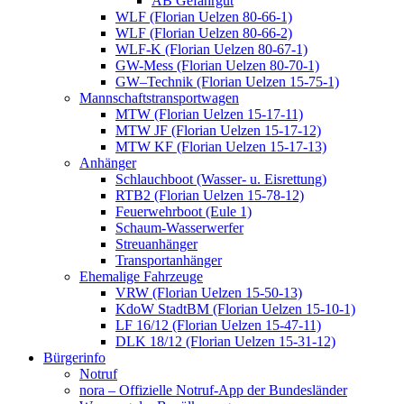
AB Gefahrgut
WLF (Florian Uelzen 80-66-1)
WLF (Florian Uelzen 80-66-2)
WLF-K (Florian Uelzen 80-67-1)
GW-Mess (Florian Uelzen 80-70-1)
GW–Technik (Florian Uelzen 15-75-1)
Mannschaftstransportwagen
MTW (Florian Uelzen 15-17-11)
MTW JF (Florian Uelzen 15-17-12)
MTW KF (Florian Uelzen 15-17-13)
Anhänger
Schlauchboot (Wasser- u. Eisrettung)
RTB2 (Florian Uelzen 15-78-12)
Feuerwehrboot (Eule 1)
Schaum-Wasserwerfer
Streuanhänger
Transportanhänger
Ehemalige Fahrzeuge
VRW (Florian Uelzen 15-50-13)
KdoW StadtBM (Florian Uelzen 15-10-1)
LF 16/12 (Florian Uelzen 15-47-11)
DLK 18/12 (Florian Uelzen 15-31-12)
Bürgerinfo
Notruf
nora – Offizielle Notruf-App der Bundesländer