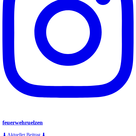
feuerwehruelzen
⬇ Aktueller Beitrag ⬇