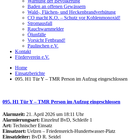
Warnung der Bevölkerung
Baden an offenen Gewässern
Wald-, Flächen- und Heckenbrandverhütung
CO macht K.O. – Schutz vor Kohlenmonoxid!
Stromausfall
Rauchwarnmelder
Ölunfälle
Vorsicht Fettbrand!
Paulinchen e.V.
Kontakt
Förderverein e.V.
Home
Einsatzberichte
095. H1 Tür Y – TMR Person im Aufzug eingeschlossen
095. H1 Tür Y – TMR Person im Aufzug eingeschlossen
Alarmzeit:
21. April 2026 um 18:11 Uhr
Alarmierungsart:
Einzelruf BvD, Schleife 1
Art:
Technischer Einsatz
Einsatzort:
Uelzen – Friedensreich-Hundertwasser-Platz
Einsatzleiter:
BvD R. Seidel