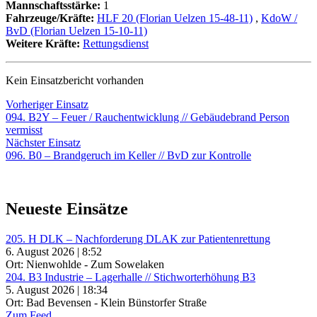
Mannschaftsstärke:
1
Fahrzeuge/Kräfte:
HLF 20 (Florian Uelzen 15-48-11)
,
KdoW /
BvD (Florian Uelzen 15-10-11)
Weitere Kräfte:
Rettungsdienst
Kein Einsatzbericht vorhanden
Beitragsnavigation
Vorheriger
Vorheriger Einsatz
Einsatz:
094. B2Y – Feuer / Rauchentwicklung // Gebäudebrand Person
vermisst
Nächster
Nächster Einsatz
Einsatz:
096. B0 – Brandgeruch im Keller // BvD zur Kontrolle
Neueste Einsätze
205. H DLK – Nachforderung DLAK zur Patientenrettung
6. August 2026 | 8:52
Ort: Nienwohlde - Zum Sowelaken
204. B3 Industrie – Lagerhalle // Stichworterhöhung B3
5. August 2026 | 18:34
Ort: Bad Bevensen - Klein Bünstorfer Straße
Zum Feed