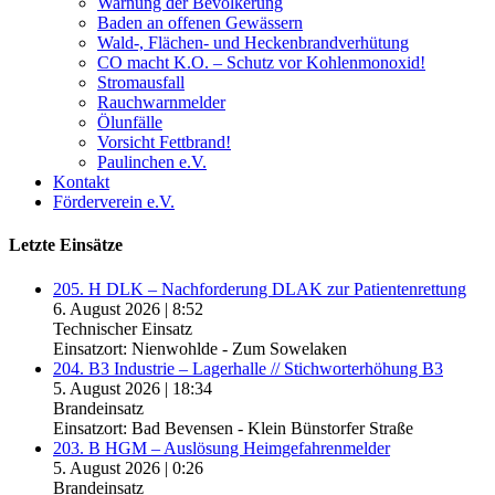
Warnung der Bevölkerung
Baden an offenen Gewässern
Wald-, Flächen- und Heckenbrandverhütung
CO macht K.O. – Schutz vor Kohlenmonoxid!
Stromausfall
Rauchwarnmelder
Ölunfälle
Vorsicht Fettbrand!
Paulinchen e.V.
Kontakt
Förderverein e.V.
Letzte Einsätze
205. H DLK – Nachforderung DLAK zur Patientenrettung
6. August 2026
|
8:52
Technischer Einsatz
Einsatzort: Nienwohlde - Zum Sowelaken
204. B3 Industrie – Lagerhalle // Stichworterhöhung B3
5. August 2026
|
18:34
Brandeinsatz
Einsatzort: Bad Bevensen - Klein Bünstorfer Straße
203. B HGM – Auslösung Heimgefahrenmelder
5. August 2026
|
0:26
Brandeinsatz