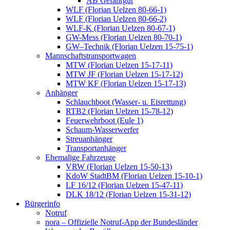
AB Gefahrgut
WLF (Florian Uelzen 80-66-1)
WLF (Florian Uelzen 80-66-2)
WLF-K (Florian Uelzen 80-67-1)
GW-Mess (Florian Uelzen 80-70-1)
GW–Technik (Florian Uelzen 15-75-1)
Mannschaftstransportwagen
MTW (Florian Uelzen 15-17-11)
MTW JF (Florian Uelzen 15-17-12)
MTW KF (Florian Uelzen 15-17-13)
Anhänger
Schlauchboot (Wasser- u. Eisrettung)
RTB2 (Florian Uelzen 15-78-12)
Feuerwehrboot (Eule 1)
Schaum-Wasserwerfer
Streuanhänger
Transportanhänger
Ehemalige Fahrzeuge
VRW (Florian Uelzen 15-50-13)
KdoW StadtBM (Florian Uelzen 15-10-1)
LF 16/12 (Florian Uelzen 15-47-11)
DLK 18/12 (Florian Uelzen 15-31-12)
Bürgerinfo
Notruf
nora – Offizielle Notruf-App der Bundesländer