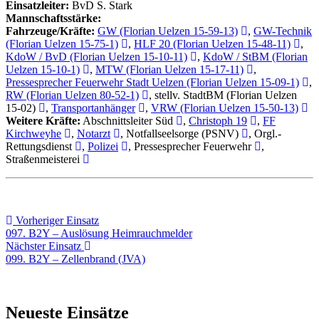
Einsatzleiter:
BvD S. Stark
Mannschaftsstärke:
Fahrzeuge/Kräfte:
GW (Florian Uelzen 15-59-13)
,
GW-Technik
(Florian Uelzen 15-75-1)
,
HLF 20 (Florian Uelzen 15-48-11)
,
KdoW / BvD (Florian Uelzen 15-10-11)
,
KdoW / StBM (Florian
Uelzen 15-10-1)
,
MTW (Florian Uelzen 15-17-11)
,
Pressesprecher Feuerwehr Stadt Uelzen (Florian Uelzen 15-09-1)
,
RW (Florian Uelzen 80-52-1)
, stellv. StadtBM (Florian Uelzen
15-02)
,
Transportanhänger
,
VRW (Florian Uelzen 15-50-13)
Weitere Kräfte:
Abschnittsleiter Süd
,
Christoph 19
,
FF
Kirchweyhe
,
Notarzt
, Notfallseelsorge (PSNV)
, Orgl.-
Rettungsdienst
,
Polizei
, Pressesprecher Feuerwehr
,
Straßenmeisterei
Beitragsnavigation
Vorheriger
Vorheriger Einsatz
Einsatz:
097. B2Y – Auslösung Heimrauchmelder
Nächster
Nächster Einsatz
Einsatz:
099. B2Y – Zellenbrand (JVA)
Neueste Einsätze