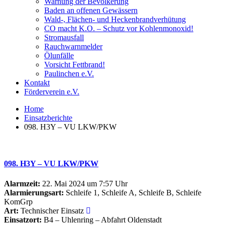
Warnung der Bevölkerung
Baden an offenen Gewässern
Wald-, Flächen- und Heckenbrandverhütung
CO macht K.O. – Schutz vor Kohlenmonoxid!
Stromausfall
Rauchwarnmelder
Ölunfälle
Vorsicht Fettbrand!
Paulinchen e.V.
Kontakt
Förderverein e.V.
Home
Einsatzberichte
098. H3Y – VU LKW/PKW
098. H3Y – VU LKW/PKW
Alarmzeit:
22. Mai 2024 um 7:57 Uhr
Alarmierungsart:
Schleife 1, Schleife A, Schleife B, Schleife
KomGrp
Art:
Technischer Einsatz
Einsatzort:
B4 – Uhlenring – Abfahrt Oldenstadt