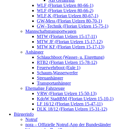
AB Gefahrgut
WLF (Florian Uelzen 80-66-1)
WLF (Florian Uelzen 80-66-2)
WLF-K (Florian Uelzen 80-67-1)
GW-Mess (Florian Uelzen 80-70-1)
GW–Technik (Florian Uelzen 15-75-1)
Mannschaftstransportwagen
MTW (Florian Uelzen 15-17-11)
MTW JF (Florian Uelzen 15-17-12)
MTW KF (Florian Uelzen 15-17-13)
Anhänger
Schlauchboot (Wasser- u. Eisrettung)
RTB2 (Florian Uelzen 15-78-12)
Feuerwehrboot (Eule 1)
Schaum-Wasserwerfer
Streuanhänger
Transportanhänger
Ehemalige Fahrzeuge
VRW (Florian Uelzen 15-50-13)
KdoW StadtBM (Florian Uelzen 15-10-1)
LF 16/12 (Florian Uelzen 15-47-11)
DLK 18/12 (Florian Uelzen 15-31-12)
Bürgerinfo
Notruf
nora – Offizielle Notruf-App der Bundesländer