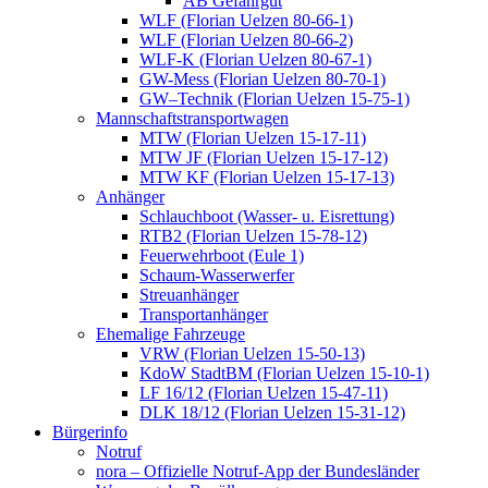
AB Gefahrgut
WLF (Florian Uelzen 80-66-1)
WLF (Florian Uelzen 80-66-2)
WLF-K (Florian Uelzen 80-67-1)
GW-Mess (Florian Uelzen 80-70-1)
GW–Technik (Florian Uelzen 15-75-1)
Mannschaftstransportwagen
MTW (Florian Uelzen 15-17-11)
MTW JF (Florian Uelzen 15-17-12)
MTW KF (Florian Uelzen 15-17-13)
Anhänger
Schlauchboot (Wasser- u. Eisrettung)
RTB2 (Florian Uelzen 15-78-12)
Feuerwehrboot (Eule 1)
Schaum-Wasserwerfer
Streuanhänger
Transportanhänger
Ehemalige Fahrzeuge
VRW (Florian Uelzen 15-50-13)
KdoW StadtBM (Florian Uelzen 15-10-1)
LF 16/12 (Florian Uelzen 15-47-11)
DLK 18/12 (Florian Uelzen 15-31-12)
Bürgerinfo
Notruf
nora – Offizielle Notruf-App der Bundesländer