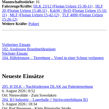
Mannschaftsstärke:
16
Fahrzeuge/Kräfte:
DLK 23/12 (Florian Uelzen 15-30-11)
,
HLF
20 (Florian Uelzen 15-48-11)
,
KdoW / BvD (Florian Uelzen 15-10-
11)
,
MLF (Florian Uelzen 15-42-12)
,
TLF 4000 (Florian Uelzen
15-26-12)
Weitere Kräfte:
Polizei
Beitragsnavigation
Vorheriger
Vorheriger Einsatz
Einsatz:
102. Auslösung Brandmeldeanlage
Nächster
Nächster Einsatz
Einsatz:
104. Hilfeleistung – Tierrettung – Vogel in einer Schnur verfangen
Neueste Einsätze
205. H DLK – Nachforderung DLAK zur Patientenrettung
6. August 2026 | 8:52
Ort: Nienwohlde - Zum Sowelaken
204. B3 Industrie – Lagerhalle // Stichworterhöhung B3
5. August 2026 | 18:34
Ort: Bad Bevensen - Klein Bünstorfer Straße