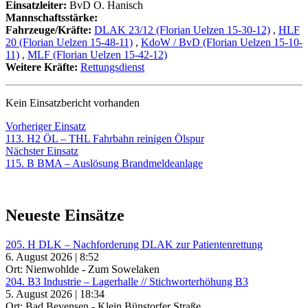
Einsatzleiter:
BvD O. Hanisch
Mannschaftsstärke:
Fahrzeuge/Kräfte:
DLAK 23/12 (Florian Uelzen 15-30-12)
,
HLF
20 (Florian Uelzen 15-48-11)
,
KdoW / BvD (Florian Uelzen 15-10-
11)
,
MLF (Florian Uelzen 15-42-12)
Weitere Kräfte:
Rettungsdienst
Kein Einsatzbericht vorhanden
Beitragsnavigation
Vorheriger
Vorheriger Einsatz
Einsatz:
113. H2 ÖL – THL Fahrbahn reinigen Ölspur
Nächster
Nächster Einsatz
Einsatz:
115. B BMA – Auslösung Brandmeldeanlage
Neueste Einsätze
205. H DLK – Nachforderung DLAK zur Patientenrettung
6. August 2026 | 8:52
Ort: Nienwohlde - Zum Sowelaken
204. B3 Industrie – Lagerhalle // Stichworterhöhung B3
5. August 2026 | 18:34
Ort: Bad Bevensen - Klein Bünstorfer Straße