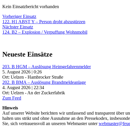
Kein Einsatzbericht vorhanden
Beitragsnavigation
Vorheriger
Vorheriger Einsatz
Einsatz:
122. H1 ABST Y – Person droht abzustürzen
Nächster
Nächster Einsatz
Einsatz:
124. B2 – Explosion / Verpuffung Wohnmobil
Neueste Einsätze
203. B HGM – Auslösung Heimgefahrenmelder
5. August 2026 | 0:26
Ort: Uelzen - Hambrocker Straße
202. B BMA – Auslösung Brandmeldeanlage
4. August 2026 | 22:34
Ort: Uelzen - An der Zuckerfabrik
Zum Feed
Hinweis
Auf unserer Website berichten wir umfassend und transparent über uns
halten uns strikt und ohne Ausnahme an den Pressekodex, insbesondere 
Sie, sich vertrauensvoll an unseren Webmaster unter
webmaster@feue