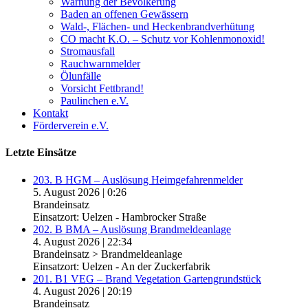
Warnung der Bevölkerung
Baden an offenen Gewässern
Wald-, Flächen- und Heckenbrandverhütung
CO macht K.O. – Schutz vor Kohlenmonoxid!
Stromausfall
Rauchwarnmelder
Ölunfälle
Vorsicht Fettbrand!
Paulinchen e.V.
Kontakt
Förderverein e.V.
Letzte Einsätze
203. B HGM – Auslösung Heimgefahrenmelder
5. August 2026
|
0:26
Brandeinsatz
Einsatzort: Uelzen - Hambrocker Straße
202. B BMA – Auslösung Brandmeldeanlage
4. August 2026
|
22:34
Brandeinsatz > Brandmeldeanlage
Einsatzort: Uelzen - An der Zuckerfabrik
201. B1 VEG – Brand Vegetation Gartengrundstück
4. August 2026
|
20:19
Brandeinsatz