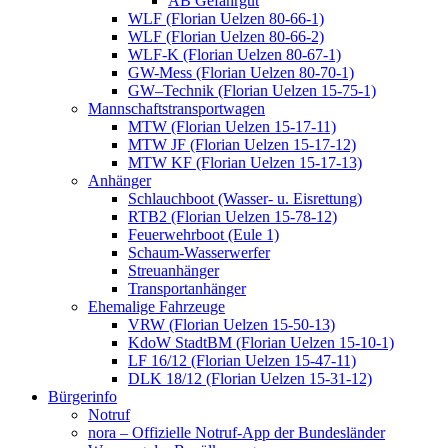
AB Gefahrgut
WLF (Florian Uelzen 80-66-1)
WLF (Florian Uelzen 80-66-2)
WLF-K (Florian Uelzen 80-67-1)
GW-Mess (Florian Uelzen 80-70-1)
GW–Technik (Florian Uelzen 15-75-1)
Mannschaftstransportwagen
MTW (Florian Uelzen 15-17-11)
MTW JF (Florian Uelzen 15-17-12)
MTW KF (Florian Uelzen 15-17-13)
Anhänger
Schlauchboot (Wasser- u. Eisrettung)
RTB2 (Florian Uelzen 15-78-12)
Feuerwehrboot (Eule 1)
Schaum-Wasserwerfer
Streuanhänger
Transportanhänger
Ehemalige Fahrzeuge
VRW (Florian Uelzen 15-50-13)
KdoW StadtBM (Florian Uelzen 15-10-1)
LF 16/12 (Florian Uelzen 15-47-11)
DLK 18/12 (Florian Uelzen 15-31-12)
Bürgerinfo
Notruf
nora – Offizielle Notruf-App der Bundesländer