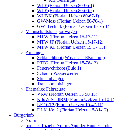
AB Gefahrgut
WLF (Florian Uelzen 80-66-1)
WLF (Florian Uelzen 80-66-2)
WLF-K (Florian Uelzen 80-67-1)
GW-Mess (Florian Uelzen 80-70-1)
GW–Technik (Florian Uelzen 15-75-1)
Mannschaftstransportwagen
MTW (Florian Uelzen 15-17-11)
MTW JF (Florian Uelzen 15-17-12)
MTW KF (Florian Uelzen 15-17-13)
Anhänger
Schlauchboot (Wasser- u. Eisrettung)
RTB2 (Florian Uelzen 15-78-12)
Feuerwehrboot (Eule 1)
Schaum-Wasserwerfer
Streuanhänger
Transportanhänger
Ehemalige Fahrzeuge
VRW (Florian Uelzen 15-50-13)
KdoW StadtBM (Florian Uelzen 15-10-1)
LF 16/12 (Florian Uelzen 15-47-11)
DLK 18/12 (Florian Uelzen 15-31-12)
Bürgerinfo
Notruf
nora – Offizielle Notruf-App der Bundesländer