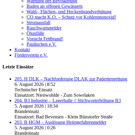
Warnung der Bevölkerung
Baden an offenen Gewässern
Wald-, Flächen- und Heckenbrandverhütung
CO macht K.O. – Schutz vor Kohlenmonoxid!
Stromausfall
Rauchwarnmelder
Ölunfälle
Vorsicht Fettbrand!
Paulinchen e.V.
Kontakt
Förderverein e.V.
Letzte Einsätze
205. H DLK – Nachforderung DLAK zur Patientenrettung
6. August 2026
|
8:52
Technischer Einsatz
Einsatzort: Nienwohlde - Zum Sowelaken
204. B3 Industrie – Lagerhalle // Stichworterhöhung B3
5. August 2026
|
18:34
Brandeinsatz
Einsatzort: Bad Bevensen - Klein Bünstorfer Straße
203. B HGM – Auslösung Heimgefahrenmelder
5. August 2026
|
0:26
Brandeinsatz