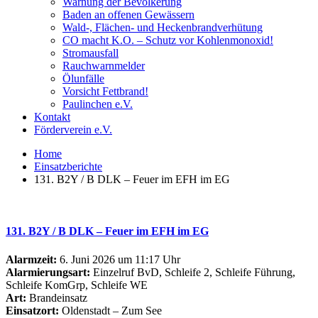
Warnung der Bevölkerung
Baden an offenen Gewässern
Wald-, Flächen- und Heckenbrandverhütung
CO macht K.O. – Schutz vor Kohlenmonoxid!
Stromausfall
Rauchwarnmelder
Ölunfälle
Vorsicht Fettbrand!
Paulinchen e.V.
Kontakt
Förderverein e.V.
Home
Einsatzberichte
131. B2Y / B DLK – Feuer im EFH im EG
131. B2Y / B DLK – Feuer im EFH im EG
Alarmzeit:
6. Juni 2026 um 11:17 Uhr
Alarmierungsart:
Einzelruf BvD, Schleife 2, Schleife Führung,
Schleife KomGrp, Schleife WE
Art:
Brandeinsatz
Einsatzort:
Oldenstadt – Zum See