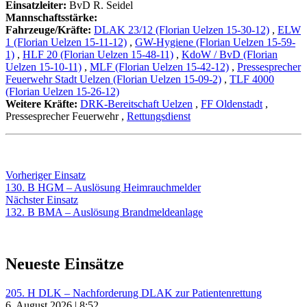
Einsatzleiter:
BvD R. Seidel
Mannschaftsstärke:
Fahrzeuge/Kräfte:
DLAK 23/12 (Florian Uelzen 15-30-12)
,
ELW
1 (Florian Uelzen 15-11-12)
,
GW-Hygiene (Florian Uelzen 15-59-
1)
,
HLF 20 (Florian Uelzen 15-48-11)
,
KdoW / BvD (Florian
Uelzen 15-10-11)
,
MLF (Florian Uelzen 15-42-12)
,
Pressesprecher
Feuerwehr Stadt Uelzen (Florian Uelzen 15-09-2)
,
TLF 4000
(Florian Uelzen 15-26-12)
Weitere Kräfte:
DRK-Bereitschaft Uelzen
,
FF Oldenstadt
,
Pressesprecher Feuerwehr
,
Rettungsdienst
Beitragsnavigation
Vorheriger
Vorheriger Einsatz
Einsatz:
130. B HGM – Auslösung Heimrauchmelder
Nächster
Nächster Einsatz
Einsatz:
132. B BMA – Auslösung Brandmeldeanlage
Neueste Einsätze
205. H DLK – Nachforderung DLAK zur Patientenrettung
6. August 2026 | 8:52