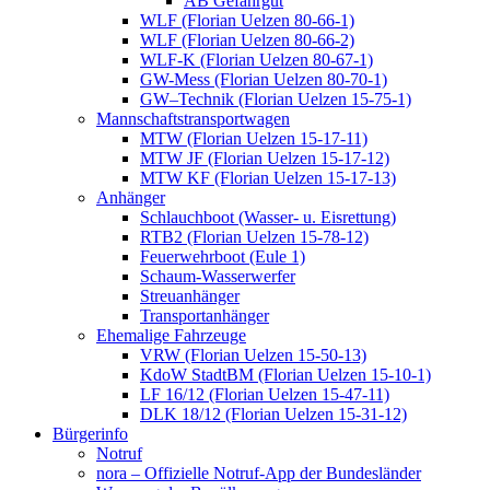
AB Gefahrgut
WLF (Florian Uelzen 80-66-1)
WLF (Florian Uelzen 80-66-2)
WLF-K (Florian Uelzen 80-67-1)
GW-Mess (Florian Uelzen 80-70-1)
GW–Technik (Florian Uelzen 15-75-1)
Mannschaftstransportwagen
MTW (Florian Uelzen 15-17-11)
MTW JF (Florian Uelzen 15-17-12)
MTW KF (Florian Uelzen 15-17-13)
Anhänger
Schlauchboot (Wasser- u. Eisrettung)
RTB2 (Florian Uelzen 15-78-12)
Feuerwehrboot (Eule 1)
Schaum-Wasserwerfer
Streuanhänger
Transportanhänger
Ehemalige Fahrzeuge
VRW (Florian Uelzen 15-50-13)
KdoW StadtBM (Florian Uelzen 15-10-1)
LF 16/12 (Florian Uelzen 15-47-11)
DLK 18/12 (Florian Uelzen 15-31-12)
Bürgerinfo
Notruf
nora – Offizielle Notruf-App der Bundesländer