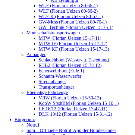
AB Gefahrgut
WLF (Florian Uelzen 80-66-1)
WLF (Florian Uelzen 80-66-2)
WLF-K (Florian Uelzen 80-67-1)
GW-Mess (Florian Uelzen 80-70-1)
GW–Technik (Florian Uelzen 15-75-1)
Mannschaftstransportwagen
MTW (Florian Uelzen 15-17-11)
MTW JF (Florian Uelzen 15-17-12)
MTW KF (Florian Uelzen 15-17-13)
Anhänger
Schlauchboot (Wasser- u. Eisrettung)
RTB2 (Florian Uelzen 15-78-12)
Feuerwehrboot (Eule 1)
Schaum-Wasserwerfer
Streuanhänger
Transportanhänger
Ehemalige Fahrzeuge
VRW (Florian Uelzen 15-50-13)
KdoW StadtBM (Florian Uelzen 15-10-1)
LF 16/12 (Florian Uelzen 15-47-11)
DLK 18/12 (Florian Uelzen 15-31-12)
Bürgerinfo
Notruf
nora – Offizielle Notruf-App der Bundesländer