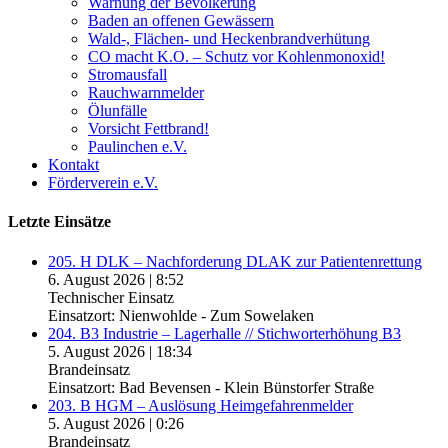
Warnung der Bevölkerung
Baden an offenen Gewässern
Wald-, Flächen- und Heckenbrandverhütung
CO macht K.O. – Schutz vor Kohlenmonoxid!
Stromausfall
Rauchwarnmelder
Ölunfälle
Vorsicht Fettbrand!
Paulinchen e.V.
Kontakt
Förderverein e.V.
Letzte Einsätze
205. H DLK – Nachforderung DLAK zur Patientenrettung
6. August 2026
|
8:52
Technischer Einsatz
Einsatzort: Nienwohlde - Zum Sowelaken
204. B3 Industrie – Lagerhalle // Stichworterhöhung B3
5. August 2026
|
18:34
Brandeinsatz
Einsatzort: Bad Bevensen - Klein Bünstorfer Straße
203. B HGM – Auslösung Heimgefahrenmelder
5. August 2026
|
0:26
Brandeinsatz