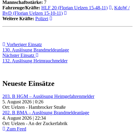
Mannschaftsstärke:
7
Fahrzeuge/Kräfte:
HLF 20 (Florian Uelzen 15-48-11)
,
KdoW /
BvD (Florian Uelzen 15-10-11)
Weitere Kräfte:
Polizei
Beitragsnavigation
Vorheriger
Vorheriger Einsatz
Einsatz:
130. Auslösung Brandmeldeanlage
Nächster
Nächster Einsatz
Einsatz:
132. Auslösung Heimrauchmelder
Neueste Einsätze
203. B HGM – Auslösung Heimgefahrenmelder
5. August 2026 | 0:26
Ort: Uelzen - Hambrocker Straße
202. B BMA – Auslösung Brandmeldeanlage
4. August 2026 | 22:34
Ort: Uelzen - An der Zuckerfabrik
Zum Feed