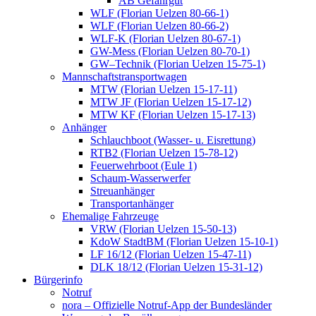
AB Gefahrgut
WLF (Florian Uelzen 80-66-1)
WLF (Florian Uelzen 80-66-2)
WLF-K (Florian Uelzen 80-67-1)
GW-Mess (Florian Uelzen 80-70-1)
GW–Technik (Florian Uelzen 15-75-1)
Mannschaftstransportwagen
MTW (Florian Uelzen 15-17-11)
MTW JF (Florian Uelzen 15-17-12)
MTW KF (Florian Uelzen 15-17-13)
Anhänger
Schlauchboot (Wasser- u. Eisrettung)
RTB2 (Florian Uelzen 15-78-12)
Feuerwehrboot (Eule 1)
Schaum-Wasserwerfer
Streuanhänger
Transportanhänger
Ehemalige Fahrzeuge
VRW (Florian Uelzen 15-50-13)
KdoW StadtBM (Florian Uelzen 15-10-1)
LF 16/12 (Florian Uelzen 15-47-11)
DLK 18/12 (Florian Uelzen 15-31-12)
Bürgerinfo
Notruf
nora – Offizielle Notruf-App der Bundesländer