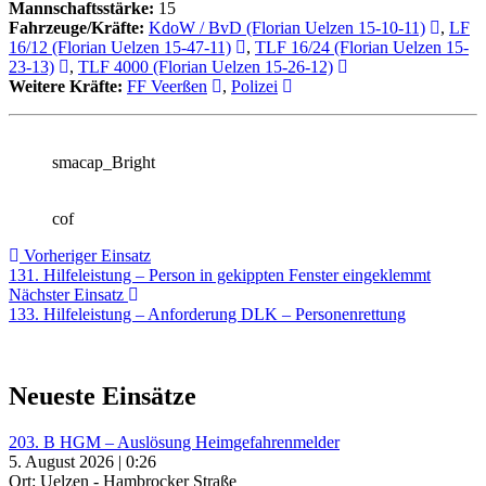
Mannschaftsstärke:
15
Fahrzeuge/Kräfte:
KdoW / BvD (Florian Uelzen 15-10-11)
,
LF
16/12 (Florian Uelzen 15-47-11)
,
TLF 16/24 (Florian Uelzen 15-
23-13)
,
TLF 4000 (Florian Uelzen 15-26-12)
Weitere Kräfte:
FF Veerßen
,
Polizei
smacap_Bright
cof
Beitragsnavigation
Vorheriger
Vorheriger Einsatz
Einsatz:
131. Hilfeleistung – Person in gekippten Fenster eingeklemmt
Nächster
Nächster Einsatz
Einsatz:
133. Hilfeleistung – Anforderung DLK – Personenrettung
Neueste Einsätze
203. B HGM – Auslösung Heimgefahrenmelder
5. August 2026 | 0:26
Ort: Uelzen - Hambrocker Straße