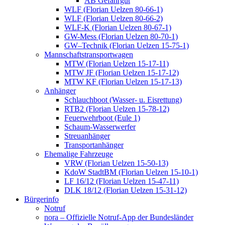
AB Gefahrgut
WLF (Florian Uelzen 80-66-1)
WLF (Florian Uelzen 80-66-2)
WLF-K (Florian Uelzen 80-67-1)
GW-Mess (Florian Uelzen 80-70-1)
GW–Technik (Florian Uelzen 15-75-1)
Mannschaftstransportwagen
MTW (Florian Uelzen 15-17-11)
MTW JF (Florian Uelzen 15-17-12)
MTW KF (Florian Uelzen 15-17-13)
Anhänger
Schlauchboot (Wasser- u. Eisrettung)
RTB2 (Florian Uelzen 15-78-12)
Feuerwehrboot (Eule 1)
Schaum-Wasserwerfer
Streuanhänger
Transportanhänger
Ehemalige Fahrzeuge
VRW (Florian Uelzen 15-50-13)
KdoW StadtBM (Florian Uelzen 15-10-1)
LF 16/12 (Florian Uelzen 15-47-11)
DLK 18/12 (Florian Uelzen 15-31-12)
Bürgerinfo
Notruf
nora – Offizielle Notruf-App der Bundesländer