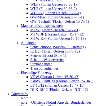
AB Gefahrgut
WLF (Florian Uelzen 80-66-1)
WLF (Florian Uelzen 80-66-2)
WLF-K (Florian Uelzen 80-67-1)
GW-Mess (Florian Uelzen 80-70-1)
GW–Technik (Florian Uelzen 15-75-1)
Mannschaftstransportwagen
MTW (Florian Uelzen 15-17-11)
MTW JF (Florian Uelzen 15-17-12)
MTW KF (Florian Uelzen 15-17-13)
Anhänger
Schlauchboot (Wasser- u. Eisrettung)
RTB2 (Florian Uelzen 15-78-12)
Feuerwehrboot (Eule 1)
Schaum-Wasserwerfer
Streuanhänger
Transportanhänger
Ehemalige Fahrzeuge
VRW (Florian Uelzen 15-50-13)
KdoW StadtBM (Florian Uelzen 15-10-1)
LF 16/12 (Florian Uelzen 15-47-11)
DLK 18/12 (Florian Uelzen 15-31-12)
Bürgerinfo
Notruf
nora – Offizielle Notruf-App der Bundesländer