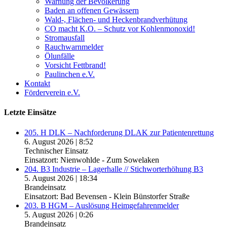
Warnung der Bevölkerung
Baden an offenen Gewässern
Wald-, Flächen- und Heckenbrandverhütung
CO macht K.O. – Schutz vor Kohlenmonoxid!
Stromausfall
Rauchwarnmelder
Ölunfälle
Vorsicht Fettbrand!
Paulinchen e.V.
Kontakt
Förderverein e.V.
Letzte Einsätze
205. H DLK – Nachforderung DLAK zur Patientenrettung
6. August 2026
|
8:52
Technischer Einsatz
Einsatzort: Nienwohlde - Zum Sowelaken
204. B3 Industrie – Lagerhalle // Stichworterhöhung B3
5. August 2026
|
18:34
Brandeinsatz
Einsatzort: Bad Bevensen - Klein Bünstorfer Straße
203. B HGM – Auslösung Heimgefahrenmelder
5. August 2026
|
0:26
Brandeinsatz