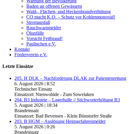
Warnung der Bevölkerung
Baden an offenen Gewässern
Wald-, Flächen- und Heckenbrandverhütung
CO macht K.O. – Schutz vor Kohlenmonoxid!
Stromausfall
Rauchwarnmelder
Ölunfälle
Vorsicht Fettbrand!
Paulinchen e.V.
Kontakt
Förderverein e.V.
Letzte Einsätze
205. H DLK – Nachforderung DLAK zur Patientenrettung
6. August 2026
|
8:52
Technischer Einsatz
Einsatzort: Nienwohlde - Zum Sowelaken
204. B3 Industrie – Lagerhalle // Stichworterhöhung B3
5. August 2026
|
18:34
Brandeinsatz
Einsatzort: Bad Bevensen - Klein Bünstorfer Straße
203. B HGM – Auslösung Heimgefahrenmelder
5. August 2026
|
0:26
Brandeinsatz