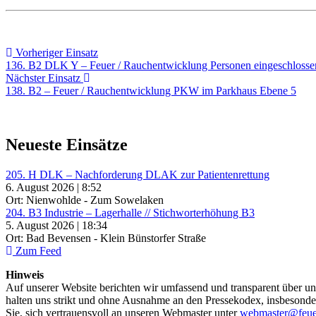
Beitragsnavigation
Vorheriger
Vorheriger Einsatz
Einsatz:
136. B2 DLK Y – Feuer / Rauchentwicklung Personen eingeschlosse
Nächster
Nächster Einsatz
Einsatz:
138. B2 – Feuer / Rauchentwicklung PKW im Parkhaus Ebene 5
Neueste Einsätze
205. H DLK – Nachforderung DLAK zur Patientenrettung
6. August 2026 | 8:52
Ort: Nienwohlde - Zum Sowelaken
204. B3 Industrie – Lagerhalle // Stichworterhöhung B3
5. August 2026 | 18:34
Ort: Bad Bevensen - Klein Bünstorfer Straße
Zum Feed
Hinweis
Auf unserer Website berichten wir umfassend und transparent über uns
halten uns strikt und ohne Ausnahme an den Pressekodex, insbesondere 
Sie, sich vertrauensvoll an unseren Webmaster unter
webmaster@feue