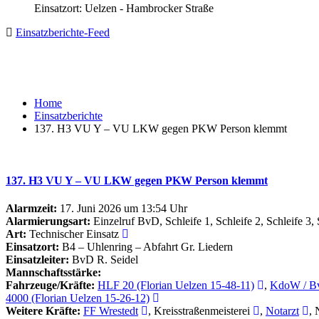
Einsatzort: Uelzen - Hambrocker Straße
Einsatzberichte-Feed
Home
Einsatzberichte
137. H3 VU Y – VU LKW gegen PKW Person klemmt
137. H3 VU Y – VU LKW gegen PKW Person klemmt
Alarmzeit:
17. Juni 2026 um 13:54 Uhr
Alarmierungsart:
Einzelruf BvD, Schleife 1, Schleife 2, Schleife 3
Art:
Technischer Einsatz
Einsatzort:
B4 – Uhlenring – Abfahrt Gr. Liedern
Einsatzleiter:
BvD R. Seidel
Mannschaftsstärke:
Fahrzeuge/Kräfte:
HLF 20 (Florian Uelzen 15-48-11)
,
KdoW / Bv
4000 (Florian Uelzen 15-26-12)
Weitere Kräfte:
FF Wrestedt
, Kreisstraßenmeisterei
,
Notarzt
, 