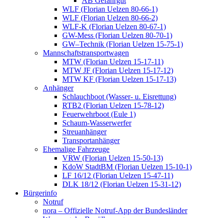
AB Gefahrgut
WLF (Florian Uelzen 80-66-1)
WLF (Florian Uelzen 80-66-2)
WLF-K (Florian Uelzen 80-67-1)
GW-Mess (Florian Uelzen 80-70-1)
GW–Technik (Florian Uelzen 15-75-1)
Mannschaftstransportwagen
MTW (Florian Uelzen 15-17-11)
MTW JF (Florian Uelzen 15-17-12)
MTW KF (Florian Uelzen 15-17-13)
Anhänger
Schlauchboot (Wasser- u. Eisrettung)
RTB2 (Florian Uelzen 15-78-12)
Feuerwehrboot (Eule 1)
Schaum-Wasserwerfer
Streuanhänger
Transportanhänger
Ehemalige Fahrzeuge
VRW (Florian Uelzen 15-50-13)
KdoW StadtBM (Florian Uelzen 15-10-1)
LF 16/12 (Florian Uelzen 15-47-11)
DLK 18/12 (Florian Uelzen 15-31-12)
Bürgerinfo
Notruf
nora – Offizielle Notruf-App der Bundesländer