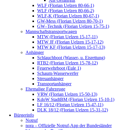
AB Gefahrgut
WLF (Florian Uelzen 80-66-1)
WLF (Florian Uelzen 80-66-2)
WLF-K (Florian Uelzen 80-67-1)
GW-Mess (Florian Uelzen 80-70-1)
GW–Technik (Florian Uelzen 15-75-1)
Mannschaftstransportwagen
MTW (Florian Uelzen 15-17-11)
MTW JF (Florian Uelzen 15-17-12)
MTW KF (Florian Uelzen 15-17-13)
Anhänger
Schlauchboot (Wasser- u. Eisrettung)
RTB2 (Florian Uelzen 15-78-12)
Feuerwehrboot (Eule 1)
Schaum-Wasserwerfer
Streuanhänger
Transportanhänger
Ehemalige Fahrzeuge
VRW (Florian Uelzen 15-50-13)
KdoW StadtBM (Florian Uelzen 15-10-1)
LF 16/12 (Florian Uelzen 15-47-11)
DLK 18/12 (Florian Uelzen 15-31-12)
Bürgerinfo
Notruf
nora – Offizielle Notruf-App der Bundesländer