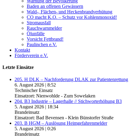
Warnung der Bevölkerung
Baden an offenen Gewässern
Wald-, Flächen- und Heckenbrandverhütung
CO macht K.O. – Schutz vor Kohlenmonoxid!
Stromausfall
Rauchwarnmelder
Ölunfälle
Vorsicht Fettbrand!
Paulinchen e.V.
Kontakt
Förderverein e.V.
Letzte Einsätze
205. H DLK – Nachforderung DLAK zur Patientenrettung
6. August 2026
|
8:52
Technischer Einsatz
Einsatzort: Nienwohlde - Zum Sowelaken
204. B3 Industrie – Lagerhalle // Stichworterhöhung B3
5. August 2026
|
18:34
Brandeinsatz
Einsatzort: Bad Bevensen - Klein Bünstorfer Straße
203. B HGM – Auslösung Heimgefahrenmelder
5. August 2026
|
0:26
Brandeinsatz