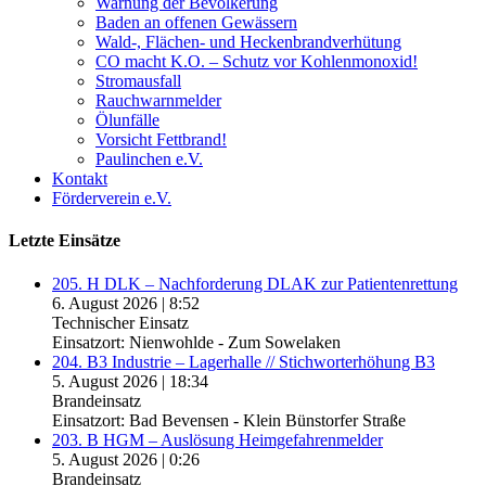
Warnung der Bevölkerung
Baden an offenen Gewässern
Wald-, Flächen- und Heckenbrandverhütung
CO macht K.O. – Schutz vor Kohlenmonoxid!
Stromausfall
Rauchwarnmelder
Ölunfälle
Vorsicht Fettbrand!
Paulinchen e.V.
Kontakt
Förderverein e.V.
Letzte Einsätze
205. H DLK – Nachforderung DLAK zur Patientenrettung
6. August 2026
|
8:52
Technischer Einsatz
Einsatzort: Nienwohlde - Zum Sowelaken
204. B3 Industrie – Lagerhalle // Stichworterhöhung B3
5. August 2026
|
18:34
Brandeinsatz
Einsatzort: Bad Bevensen - Klein Bünstorfer Straße
203. B HGM – Auslösung Heimgefahrenmelder
5. August 2026
|
0:26
Brandeinsatz