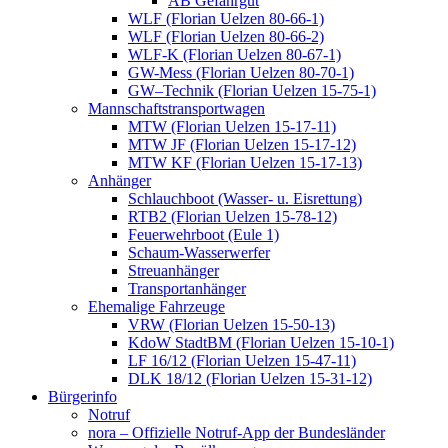
AB Gefahrgut
WLF (Florian Uelzen 80-66-1)
WLF (Florian Uelzen 80-66-2)
WLF-K (Florian Uelzen 80-67-1)
GW-Mess (Florian Uelzen 80-70-1)
GW–Technik (Florian Uelzen 15-75-1)
Mannschaftstransportwagen
MTW (Florian Uelzen 15-17-11)
MTW JF (Florian Uelzen 15-17-12)
MTW KF (Florian Uelzen 15-17-13)
Anhänger
Schlauchboot (Wasser- u. Eisrettung)
RTB2 (Florian Uelzen 15-78-12)
Feuerwehrboot (Eule 1)
Schaum-Wasserwerfer
Streuanhänger
Transportanhänger
Ehemalige Fahrzeuge
VRW (Florian Uelzen 15-50-13)
KdoW StadtBM (Florian Uelzen 15-10-1)
LF 16/12 (Florian Uelzen 15-47-11)
DLK 18/12 (Florian Uelzen 15-31-12)
Bürgerinfo
Notruf
nora – Offizielle Notruf-App der Bundesländer