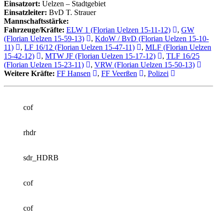
Einsatzort:
Uelzen – Stadtgebiet
Einsatzleiter:
BvD T. Strauer
Mannschaftsstärke:
Fahrzeuge/Kräfte:
ELW 1 (Florian Uelzen 15-11-12)
,
GW
(Florian Uelzen 15-59-13)
,
KdoW / BvD (Florian Uelzen 15-10-
11)
,
LF 16/12 (Florian Uelzen 15-47-11)
,
MLF (Florian Uelzen
15-42-12)
,
MTW JF (Florian Uelzen 15-17-12)
,
TLF 16/25
(Florian Uelzen 15-23-11)
,
VRW (Florian Uelzen 15-50-13)
Weitere Kräfte:
FF Hansen
,
FF Veerßen
,
Polizei
cof
rhdr
sdr_HDRB
cof
cof