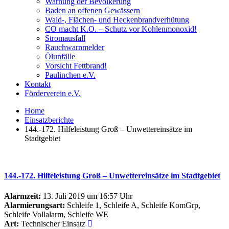
Warnung der Bevölkerung
Baden an offenen Gewässern
Wald-, Flächen- und Heckenbrandverhütung
CO macht K.O. – Schutz vor Kohlenmonoxid!
Stromausfall
Rauchwarnmelder
Ölunfälle
Vorsicht Fettbrand!
Paulinchen e.V.
Kontakt
Förderverein e.V.
Home
Einsatzberichte
144.-172. Hilfeleistung Groß – Unwettereinsätze im
Stadtgebiet
144.-172. Hilfeleistung Groß – Unwettereinsätze im Stadtgebiet
Alarmzeit:
13. Juli 2019 um 16:57 Uhr
Alarmierungsart:
Schleife 1, Schleife A, Schleife KomGrp,
Schleife Vollalarm, Schleife WE
Art:
Technischer Einsatz