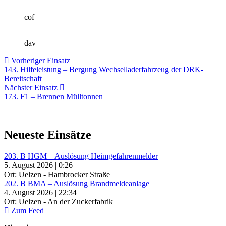
cof
dav
Beitragsnavigation
Vorheriger
Vorheriger Einsatz
Einsatz:
143. Hilfeleistung – Bergung Wechselladerfahrzeug der DRK-
Bereitschaft
Nächster
Nächster Einsatz
Einsatz:
173. F1 – Brennen Mülltonnen
Neueste Einsätze
203. B HGM – Auslösung Heimgefahrenmelder
5. August 2026 | 0:26
Ort: Uelzen - Hambrocker Straße
202. B BMA – Auslösung Brandmeldeanlage
4. August 2026 | 22:34
Ort: Uelzen - An der Zuckerfabrik
Zum Feed