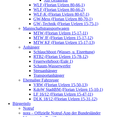
AB Gefahrgut
WLF (Florian Uelzen 80-66-1)
WLF (Florian Uelzen 80-66-2)
WLF-K (Florian Uelzen 80-67-1)
GW-Mess (Florian Uelzen 80-70-1)
GW–Technik (Florian Uelzen 15-75-1)
Mannschaftstransportwagen
MTW (Florian Uelzen 15-17-11)
MTW JF (Florian Uelzen 15-17-12)
MTW KF (Florian Uelzen 15-17-13)
Anhänger
Schlauchboot (Wasser- u. Eisrettung)
RTB2 (Florian Uelzen 15-78-12)
Feuerwehrboot (Eule 1)
Schaum-Wasserwerfer
Streuanhänger
Transportanhänger
Ehemalige Fahrzeuge
VRW (Florian Uelzen 15-50-13)
KdoW StadtBM (Florian Uelzen 15-10-1)
LF 16/12 (Florian Uelzen 15-47-11)
DLK 18/12 (Florian Uelzen 15-31-12)
Bürgerinfo
Notruf
nora – Offizielle Notruf-App der Bundesländer