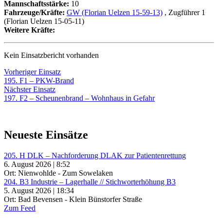
Mannschaftsstärke:
10
Fahrzeuge/Kräfte:
GW (Florian Uelzen 15-59-13)
, Zugführer 1
(Florian Uelzen 15-05-11)
Weitere Kräfte:
Kein Einsatzbericht vorhanden
Beitragsnavigation
Vorheriger
Vorheriger Einsatz
Einsatz:
195. F1 – PKW-Brand
Nächster
Nächster Einsatz
Einsatz:
197. F2 – Scheunenbrand – Wohnhaus in Gefahr
Neueste Einsätze
205. H DLK – Nachforderung DLAK zur Patientenrettung
6. August 2026 | 8:52
Ort: Nienwohlde - Zum Sowelaken
204. B3 Industrie – Lagerhalle // Stichworterhöhung B3
5. August 2026 | 18:34
Ort: Bad Bevensen - Klein Bünstorfer Straße
Zum Feed