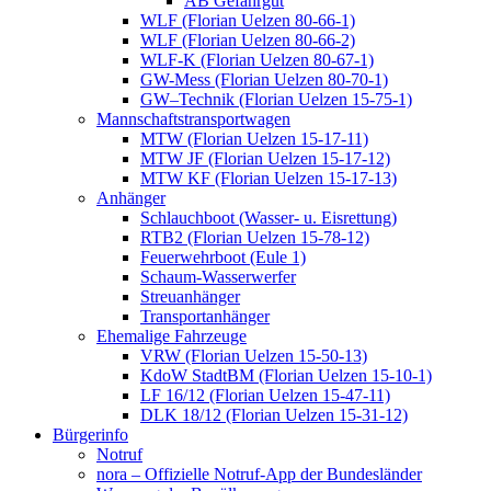
AB Gefahrgut
WLF (Florian Uelzen 80-66-1)
WLF (Florian Uelzen 80-66-2)
WLF-K (Florian Uelzen 80-67-1)
GW-Mess (Florian Uelzen 80-70-1)
GW–Technik (Florian Uelzen 15-75-1)
Mannschaftstransportwagen
MTW (Florian Uelzen 15-17-11)
MTW JF (Florian Uelzen 15-17-12)
MTW KF (Florian Uelzen 15-17-13)
Anhänger
Schlauchboot (Wasser- u. Eisrettung)
RTB2 (Florian Uelzen 15-78-12)
Feuerwehrboot (Eule 1)
Schaum-Wasserwerfer
Streuanhänger
Transportanhänger
Ehemalige Fahrzeuge
VRW (Florian Uelzen 15-50-13)
KdoW StadtBM (Florian Uelzen 15-10-1)
LF 16/12 (Florian Uelzen 15-47-11)
DLK 18/12 (Florian Uelzen 15-31-12)
Bürgerinfo
Notruf
nora – Offizielle Notruf-App der Bundesländer