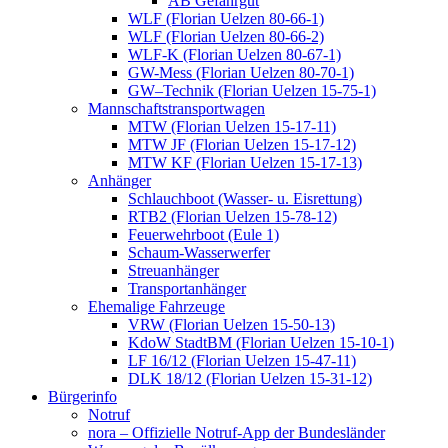
AB Gefahrgut
WLF (Florian Uelzen 80-66-1)
WLF (Florian Uelzen 80-66-2)
WLF-K (Florian Uelzen 80-67-1)
GW-Mess (Florian Uelzen 80-70-1)
GW–Technik (Florian Uelzen 15-75-1)
Mannschaftstransportwagen
MTW (Florian Uelzen 15-17-11)
MTW JF (Florian Uelzen 15-17-12)
MTW KF (Florian Uelzen 15-17-13)
Anhänger
Schlauchboot (Wasser- u. Eisrettung)
RTB2 (Florian Uelzen 15-78-12)
Feuerwehrboot (Eule 1)
Schaum-Wasserwerfer
Streuanhänger
Transportanhänger
Ehemalige Fahrzeuge
VRW (Florian Uelzen 15-50-13)
KdoW StadtBM (Florian Uelzen 15-10-1)
LF 16/12 (Florian Uelzen 15-47-11)
DLK 18/12 (Florian Uelzen 15-31-12)
Bürgerinfo
Notruf
nora – Offizielle Notruf-App der Bundesländer