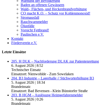
Warnung der Bevölkerung
Baden an offenen Gewässern
Wald-, Flächen- und Heckenbrandverhütung
CO macht K.O. – Schutz vor Kohlenmonoxid!
Stromausfall
Rauchwarnmelder
Ölunfälle
Vorsicht Fettbrand!
Paulinchen e.V.
Kontakt
Förderverein e.V.
Letzte Einsätze
205. H DLK – Nachforderung DLAK zur Patientenrettung
6. August 2026
|
8:52
Technischer Einsatz
Einsatzort: Nienwohlde - Zum Sowelaken
204. B3 Industrie – Lagerhalle // Stichworterhöhung B3
5. August 2026
|
18:34
Brandeinsatz
Einsatzort: Bad Bevensen - Klein Bünstorfer Straße
203. B HGM – Auslösung Heimgefahrenmelder
5. August 2026
|
0:26
Brandeinsatz