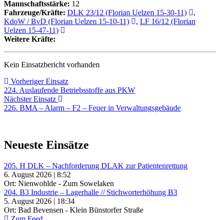
Mannschaftsstärke:
12
Fahrzeuge/Kräfte:
DLK 23/12 (Florian Uelzen 15-30-11)
,
KdoW / BvD (Florian Uelzen 15-10-11)
,
LF 16/12 (Florian
Uelzen 15-47-11)
Weitere Kräfte:
Kein Einsatzbericht vorhanden
Beitragsnavigation
Vorheriger
Vorheriger Einsatz
Einsatz:
224. Auslaufende Betriebsstoffe aus PKW
Nächster
Nächster Einsatz
Einsatz:
226. BMA – Alarm – F2 – Feuer in Verwaltungsgebäude
Neueste Einsätze
205. H DLK – Nachforderung DLAK zur Patientenrettung
6. August 2026 | 8:52
Ort: Nienwohlde - Zum Sowelaken
204. B3 Industrie – Lagerhalle // Stichworterhöhung B3
5. August 2026 | 18:34
Ort: Bad Bevensen - Klein Bünstorfer Straße
Zum Feed