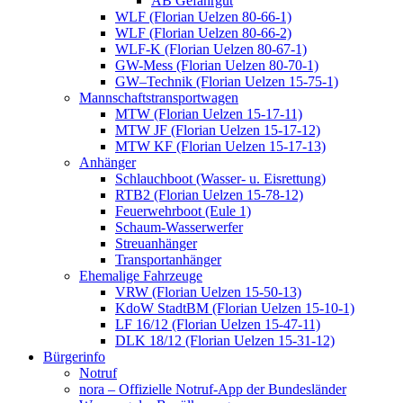
AB Gefahrgut
WLF (Florian Uelzen 80-66-1)
WLF (Florian Uelzen 80-66-2)
WLF-K (Florian Uelzen 80-67-1)
GW-Mess (Florian Uelzen 80-70-1)
GW–Technik (Florian Uelzen 15-75-1)
Mannschaftstransportwagen
MTW (Florian Uelzen 15-17-11)
MTW JF (Florian Uelzen 15-17-12)
MTW KF (Florian Uelzen 15-17-13)
Anhänger
Schlauchboot (Wasser- u. Eisrettung)
RTB2 (Florian Uelzen 15-78-12)
Feuerwehrboot (Eule 1)
Schaum-Wasserwerfer
Streuanhänger
Transportanhänger
Ehemalige Fahrzeuge
VRW (Florian Uelzen 15-50-13)
KdoW StadtBM (Florian Uelzen 15-10-1)
LF 16/12 (Florian Uelzen 15-47-11)
DLK 18/12 (Florian Uelzen 15-31-12)
Bürgerinfo
Notruf
nora – Offizielle Notruf-App der Bundesländer