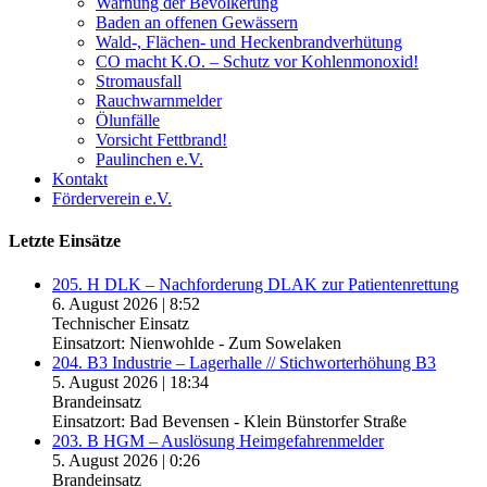
Warnung der Bevölkerung
Baden an offenen Gewässern
Wald-, Flächen- und Heckenbrandverhütung
CO macht K.O. – Schutz vor Kohlenmonoxid!
Stromausfall
Rauchwarnmelder
Ölunfälle
Vorsicht Fettbrand!
Paulinchen e.V.
Kontakt
Förderverein e.V.
Letzte Einsätze
205. H DLK – Nachforderung DLAK zur Patientenrettung
6. August 2026
|
8:52
Technischer Einsatz
Einsatzort: Nienwohlde - Zum Sowelaken
204. B3 Industrie – Lagerhalle // Stichworterhöhung B3
5. August 2026
|
18:34
Brandeinsatz
Einsatzort: Bad Bevensen - Klein Bünstorfer Straße
203. B HGM – Auslösung Heimgefahrenmelder
5. August 2026
|
0:26
Brandeinsatz