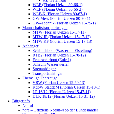
AB Gefahrgut
WLF (Florian Uelzen 80-66-1)
WLF (Florian Uelzen 80-66-2)
WLF-K (Florian Uelzen 80-67-1)
GW-Mess (Florian Uelzen 80-70-1)
GW–Technik (Florian Uelzen 15-75-1)
Mannschaftstransportwagen
MTW (Florian Uelzen 15-17-11)
MTW JF (Florian Uelzen 15-17-12)
MTW KF (Florian Uelzen 15-17-13)
Anhänger
Schlauchboot (Wasser- u. Eisrettung)
RTB2 (Florian Uelzen 15-78-12)
Feuerwehrboot (Eule 1)
Schaum-Wasserwerfer
Streuanhänger
Transportanhänger
Ehemalige Fahrzeuge
VRW (Florian Uelzen 15-50-13)
KdoW StadtBM (Florian Uelzen 15-10-1)
LF 16/12 (Florian Uelzen 15-47-11)
DLK 18/12 (Florian Uelzen 15-31-12)
Bürgerinfo
Notruf
nora – Offizielle Notruf-App der Bundesländer