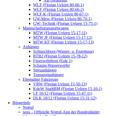
AB Gefahrgut
WLF (Florian Uelzen 80-66-1)
WLF (Florian Uelzen 80-66-2)
WLF-K (Florian Uelzen 80-67-1)
GW-Mess (Florian Uelzen 80-70-1)
GW–Technik (Florian Uelzen 15-75-1)
Mannschaftstransportwagen
MTW (Florian Uelzen 15-17-11)
MTW JF (Florian Uelzen 15-17-12)
MTW KF (Florian Uelzen 15-17-13)
Anhänger
Schlauchboot (Wasser- u. Eisrettung)
RTB2 (Florian Uelzen 15-78-12)
Feuerwehrboot (Eule 1)
Schaum-Wasserwerfer
Streuanhänger
Transportanhänger
Ehemalige Fahrzeuge
VRW (Florian Uelzen 15-50-13)
KdoW StadtBM (Florian Uelzen 15-10-1)
LF 16/12 (Florian Uelzen 15-47-11)
DLK 18/12 (Florian Uelzen 15-31-12)
Bürgerinfo
Notruf
nora – Offizielle Notruf-App der Bundesländer