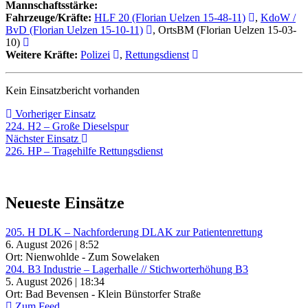
Mannschaftsstärke:
Fahrzeuge/Kräfte:
HLF 20 (Florian Uelzen 15-48-11)
,
KdoW /
BvD (Florian Uelzen 15-10-11)
, OrtsBM (Florian Uelzen 15-03-
10)
Weitere Kräfte:
Polizei
,
Rettungsdienst
Kein Einsatzbericht vorhanden
Beitragsnavigation
Vorheriger
Vorheriger Einsatz
Einsatz:
224. H2 – Große Dieselspur
Nächster
Nächster Einsatz
Einsatz:
226. HP – Tragehilfe Rettungsdienst
Neueste Einsätze
205. H DLK – Nachforderung DLAK zur Patientenrettung
6. August 2026 | 8:52
Ort: Nienwohlde - Zum Sowelaken
204. B3 Industrie – Lagerhalle // Stichworterhöhung B3
5. August 2026 | 18:34
Ort: Bad Bevensen - Klein Bünstorfer Straße
Zum Feed