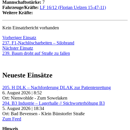
Mannschaftsstärke:
7
Fahrzeuge/Kräfte:
LF 16/12 (Florian Uelzen 15-47-11)
Weitere Kräfte:
Kein Einsatzbericht vorhanden
Beitragsnavigation
Vorheriger
Vorheriger Einsatz
Einsatz:
237. F1-Nachlöscharbeiten – Silobrand
Nächster
Nächster Einsatz
Einsatz:
239. Baum droht auf Straße zu fallen
Neueste Einsätze
205. H DLK – Nachforderung DLAK zur Patientenrettung
6. August 2026 | 8:52
Ort: Nienwohlde - Zum Sowelaken
204. B3 Industrie – Lagerhalle // Stichworterhöhung B3
5. August 2026 | 18:34
Ort: Bad Bevensen - Klein Bünstorfer Straße
Zum Feed
Hinweis