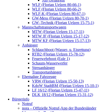
AB Gefahrgut
WLF (Florian Uelzen 80-66-1)
WLF (Florian Uelzen 80-66-2)
WLF-K (Florian Uelzen 80-67-1)
GW-Mess (Florian Uelzen 80-70-1)
GW–Technik (Florian Uelzen 15-75-1)
Mannschaftstransportwagen
MTW (Florian Uelzen 15-17-11)
MTW JF (Florian Uelzen 15-17-12)
MTW KF (Florian Uelzen 15-17-13)
Anhänger
Schlauchboot (Wasser- u. Eisrettung)
RTB2 (Florian Uelzen 15-78-12)
Feuerwehrboot (Eule 1)
Schaum-Wasserwerfer
Streuanhänger
Transportanhänger
Ehemalige Fahrzeuge
VRW (Florian Uelzen 15-50-13)
KdoW StadtBM (Florian Uelzen 15-10-1)
LF 16/12 (Florian Uelzen 15-47-11)
DLK 18/12 (Florian Uelzen 15-31-12)
Bürgerinfo
Notruf
nora – Offizielle Notruf-App der Bundesländer