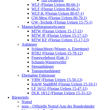
AB Gefahrgut
WLF (Florian Uelzen 80-66-1)
WLF (Florian Uelzen 80-66-2)
WLF-K (Florian Uelzen 80-67-1)
GW-Mess (Florian Uelzen 80-70-1)
GW–Technik (Florian Uelzen 15-75-1)
Mannschaftstransportwagen
MTW (Florian Uelzen 15-17-11)
MTW JF (Florian Uelzen 15-17-12)
MTW KF (Florian Uelzen 15-17-13)
Anhänger
Schlauchboot (Wasser- u. Eisrettung)
RTB2 (Florian Uelzen 15-78-12)
Feuerwehrboot (Eule 1)
Schaum-Wasserwerfer
Streuanhänger
Transportanhänger
Ehemalige Fahrzeuge
VRW (Florian Uelzen 15-50-13)
KdoW StadtBM (Florian Uelzen 15-10-1)
LF 16/12 (Florian Uelzen 15-47-11)
DLK 18/12 (Florian Uelzen 15-31-12)
Bürgerinfo
Notruf
nora – Offizielle Notruf-App der Bundesländer