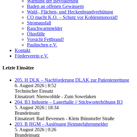
Warnung der Bevölkerung
Baden an offenen Gewässern
Wald-, Flächen- und Heckenbrandverhütung
CO macht K.O. – Schutz vor Kohlenmonoxid!
Stromausfall
Rauchwarnmelder
Ölunfälle
Vorsicht Fettbrand!
Paulinchen e.V.
Kontakt
Förderverein e.V.
Letzte Einsätze
205. H DLK – Nachforderung DLAK zur Patientenrettung
6. August 2026
|
8:52
Technischer Einsatz
Einsatzort: Nienwohlde - Zum Sowelaken
204. B3 Industrie – Lagerhalle // Stichworterhöhung B3
5. August 2026
|
18:34
Brandeinsatz
Einsatzort: Bad Bevensen - Klein Bünstorfer Straße
203. B HGM – Auslösung Heimgefahrenmelder
5. August 2026
|
0:26
Brandeinsatz