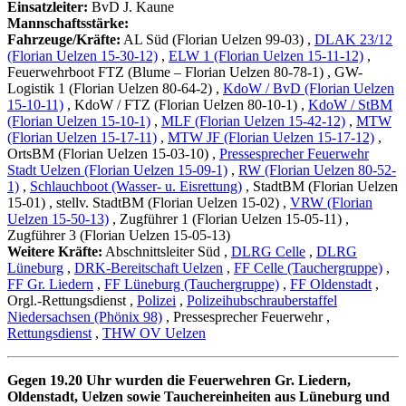
Einsatzleiter:
BvD J. Kaune
Mannschaftsstärke:
Fahrzeuge/Kräfte:
AL Süd (Florian Uelzen 99-03)
,
DLAK 23/12
(Florian Uelzen 15-30-12)
,
ELW 1 (Florian Uelzen 15-11-12)
,
Feuerwehrboot FTZ (Blume – Florian Uelzen 80-78-1)
, GW-
Logistik 1 (Florian Uelzen 80-64-2)
,
KdoW / BvD (Florian Uelzen
15-10-11)
, KdoW / FTZ (Florian Uelzen 80-10-1)
,
KdoW / StBM
(Florian Uelzen 15-10-1)
,
MLF (Florian Uelzen 15-42-12)
,
MTW
(Florian Uelzen 15-17-11)
,
MTW JF (Florian Uelzen 15-17-12)
,
OrtsBM (Florian Uelzen 15-03-10)
,
Pressesprecher Feuerwehr
Stadt Uelzen (Florian Uelzen 15-09-1)
,
RW (Florian Uelzen 80-52-
1)
,
Schlauchboot (Wasser- u. Eisrettung)
, StadtBM (Florian Uelzen
15-01)
, stellv. StadtBM (Florian Uelzen 15-02)
,
VRW (Florian
Uelzen 15-50-13)
, Zugführer 1 (Florian Uelzen 15-05-11)
,
Zugführer 3 (Florian Uelzen 15-05-13)
Weitere Kräfte:
Abschnittsleiter Süd
,
DLRG Celle
,
DLRG
Lüneburg
,
DRK-Bereitschaft Uelzen
,
FF Celle (Tauchergruppe)
,
FF Gr. Liedern
,
FF Lüneburg (Tauchergruppe)
,
FF Oldenstadt
,
Orgl.-Rettungsdienst
,
Polizei
,
Polizeihubschrauberstaffel
Niedersachsen (Phönix 98)
, Pressesprecher Feuerwehr
,
Rettungsdienst
,
THW OV Uelzen
Gegen 19.20 Uhr wurden die Feuerwehren Gr. Liedern,
Oldenstadt, Uelzen sowie Tauchereinheiten aus Lüneburg und