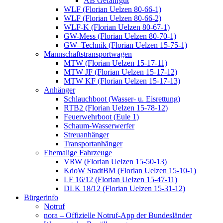
AB Gefahrgut
WLF (Florian Uelzen 80-66-1)
WLF (Florian Uelzen 80-66-2)
WLF-K (Florian Uelzen 80-67-1)
GW-Mess (Florian Uelzen 80-70-1)
GW–Technik (Florian Uelzen 15-75-1)
Mannschaftstransportwagen
MTW (Florian Uelzen 15-17-11)
MTW JF (Florian Uelzen 15-17-12)
MTW KF (Florian Uelzen 15-17-13)
Anhänger
Schlauchboot (Wasser- u. Eisrettung)
RTB2 (Florian Uelzen 15-78-12)
Feuerwehrboot (Eule 1)
Schaum-Wasserwerfer
Streuanhänger
Transportanhänger
Ehemalige Fahrzeuge
VRW (Florian Uelzen 15-50-13)
KdoW StadtBM (Florian Uelzen 15-10-1)
LF 16/12 (Florian Uelzen 15-47-11)
DLK 18/12 (Florian Uelzen 15-31-12)
Bürgerinfo
Notruf
nora – Offizielle Notruf-App der Bundesländer