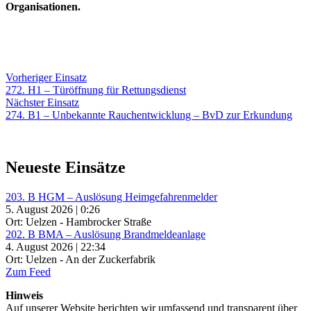
Organisationen.
Beitragsnavigation
Vorheriger
Vorheriger Einsatz
Einsatz:
272. H1 – Türöffnung für Rettungsdienst
Nächster
Nächster Einsatz
Einsatz:
274. B1 – Unbekannte Rauchentwicklung – BvD zur Erkundung
Neueste Einsätze
203. B HGM – Auslösung Heimgefahrenmelder
5. August 2026 | 0:26
Ort: Uelzen - Hambrocker Straße
202. B BMA – Auslösung Brandmeldeanlage
4. August 2026 | 22:34
Ort: Uelzen - An der Zuckerfabrik
Zum Feed
Hinweis
Auf unserer Website berichten wir umfassend und transparent über