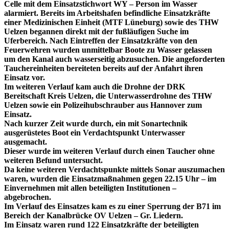
Celle mit dem Einsatzstichwort WY – Person im Wasser
alarmiert. Bereits im Arbeitshafen befindliche Einsatzkräfte
einer Medizinischen Einheit (MTF Lüneburg) sowie des THW
Uelzen begannen direkt mit der fußläufigen Suche im
Uferbereich. Nach Eintreffen der Einsatzkräfte von den
Feuerwehren wurden unmittelbar Boote zu Wasser gelassen
um den Kanal auch wasserseitig abzusuchen. Die angeforderten
Tauchereinheiten bereiteten bereits auf der Anfahrt ihren
Einsatz vor.
Im weiteren Verlauf kam auch die Drohne der DRK
Bereitschaft Kreis Uelzen, die Unterwasserdrohne des THW
Uelzen sowie ein Polizeihubschrauber aus Hannover zum
Einsatz.
Nach kurzer Zeit wurde durch, ein mit Sonartechnik
ausgerüstetes Boot ein Verdachtspunkt Unterwasser
ausgemacht.
Dieser wurde im weiteren Verlauf durch einen Taucher ohne
weiteren Befund untersucht.
Da keine weiteren Verdachtspunkte mittels Sonar auszumachen
waren, wurden die Einsatzmaßnahmen gegen 22.15 Uhr – im
Einvernehmen mit allen beteiligten Institutionen –
abgebrochen.
Im Verlauf des Einsatzes kam es zu einer Sperrung der B71 im
Bereich der Kanalbrücke OV Uelzen – Gr. Liedern.
Im Einsatz waren rund 122 Einsatzkräfte der beteiligten